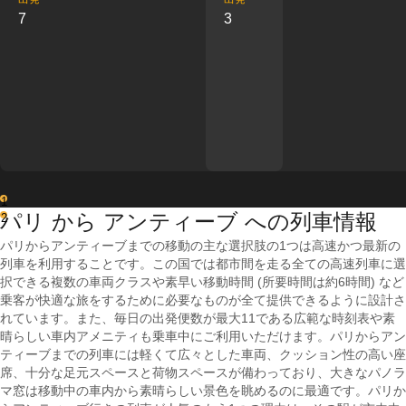
7
3
1
パリ から アンティーブ への列車情報
2
パリからアンティーブまでの移動の主な選択肢の1つは高速かつ最新の
列車を利用することです。この国では都市間を走る全ての高速列車に選
択できる複数の車両クラスや素早い移動時間 (所要時間は約6時間) など
乗客が快適な旅をするために必要なものが全て提供できるように設計さ
れています。また、毎日の出発便数が最大11である広範な時刻表や素
晴らしい車内アメニティも乗車中にご利用いただけます。パリからアン
ティーブまでの列車には軽くて広々とした車両、クッション性の高い座
席、十分な足元スペースと荷物スペースが備わっており、大きなパノラ
マ窓は移動中の車内から素晴らしい景色を眺めるのに最適です。パリか