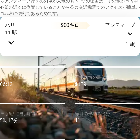
らアンティーブ行きの列車が人気のもう1つの理由は、その駅が市内中
心部の近くに位置していることから公共交通機関でのアクセスが簡単か
つ非常に便利であるためです。
900キロ
パリ
アンティーブ
11 駅
1 駅
最も早い出発：
列車切符の最低価格：
06:12
$179
最も短い旅行時間：
毎日の平均の出発：
5時17分
11