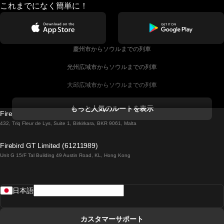
これまでになく簡単に！
慶州市からソウルまでの列車
光州広域市からソウルまでの列車
大邱広域市からソウルまでの列車
コークからダブリンまでの列車
もっと人気のルートを表示
Firebird GT Limited (OC 1451)
ダブリンからゴールウェイまでの列車
432, Triq Fleur de Lys, Suite 1, Birkirkara, BKR 9061, Malta
ロンドンからエディンバラまでの列車
Firebird GT Limited (61211989)
Unit G 15/F Tal Building 49 Austin Road, KL, Hong Kong
ローマからナポリまでの列車
リスボンからラゴスまでの列車
日本語
リスボンからコインブラまでの列車
マドリードからマラガまでの列車
カスタマーサポート