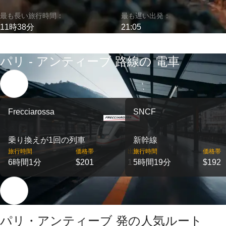
最も長い旅行時間：
最も遅い出発：
11時38分
21:05
パリ - アンティーブ 路線の 電車
Frecciarossa
SNCF
乗り換えが1回の列車
新幹線
旅行時間
価格帯
出発
旅行時間
価格帯
6時間1分
$201
1
5時間19分
$192
パリ・アンティーブ 発の人気ルート