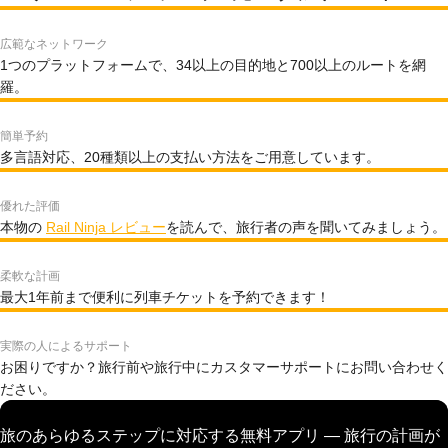
広範なネットワーク
1つのプラットフォームで、34以上の目的地と700以上のルートを網
羅。
簡単予約
多言語対応、20種類以上の支払い方法をご用意しています。
優れた評価
本物の
Rail Ninja レビュー
を読んで、旅行者の声を聞いてみましょう。
柔軟な計画
最大1年前まで便利に列車チケットを予約できます！
実際の人によるサポート
お困りですか？旅行前や旅行中にカスタマーサポートにお問い合わせく
ださい。
旅のあらゆるステップに対応する無料アプリ — 旅行の計画が