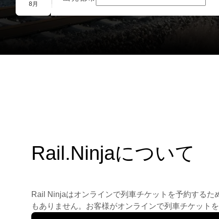
団体予約
8月
Rail.Ninjaについて
Rail Ninjaはオンラインで列車チケットを予
もありません。お客様がオンラインで列車チケットを