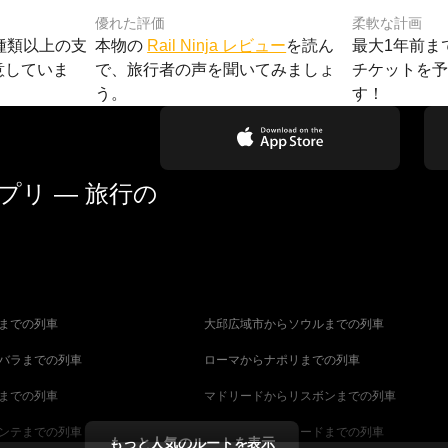
優れた評価
柔軟な計画
種類以上の支
本物の
Rail Ninja レビュー
を読ん
最大1年前ま
意していま
で、旅行者の声を聞いてみましょ
チケットを
う。
す！
リ — 旅行の
までの列車
大邱広域市からソウルまでの列車
バラまでの列車
ローマからナポリまでの列車
までの列車
マドリードからリスボンまでの列車
ンテまでの列車
マラガからマドリードまでの列車
もっと人気のルートを表示