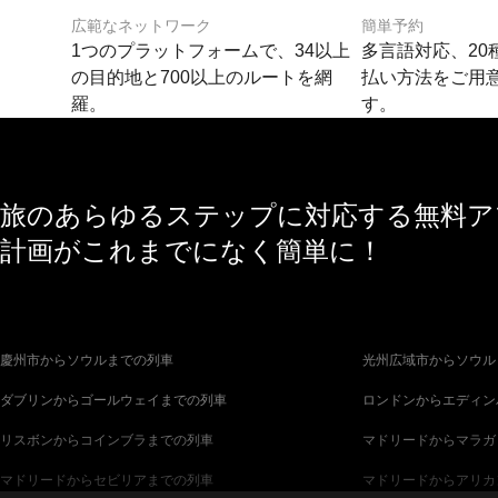
広範なネットワーク
簡単予約
1つのプラットフォームで、34以上
多言語対応、20
の目的地と700以上のルートを網
払い方法をご用
羅。
す。
旅のあらゆるステップに対応する無料アプ
計画がこれまでになく簡単に！
慶州市からソウルまでの列車
光州広域市からソウル
ダブリンからゴールウェイまでの列車
ロンドンからエディン
リスボンからコインブラまでの列車
マドリードからマラガ
マドリードからセビリアまでの列車
マドリードからアリカ