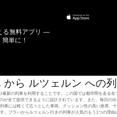
る無料アプリ —
く簡単に！
 から ルツェルン への
つ最新の列車を利用することです。この国では都市間を走る全
なものが全て提供できるように設計されています。また、毎日の
列車には軽くて広々とした車両、クッション性の高い座席、十
す。プラハからルツェルン行きの列車が人気のもう1つの理由