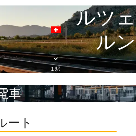
ルツェ
ルン
1 駅
 電車
ルート