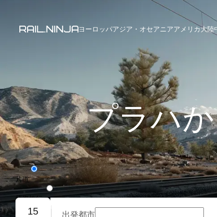
ヨーロッパ
アジア・オセアニア
アメリカ大陸
プラハか
片道
往復旅行
15
出発都市