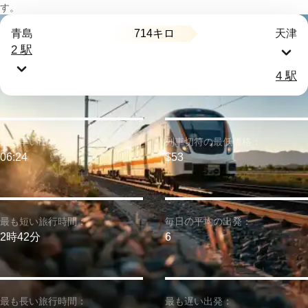
す。
714キロ
青島
天津
2 駅
4 駅
最も早い出発：
列車切符の最低価格：
06:24
$53
最も短い旅行時間：
毎日の平均の出発：
2時42分
6
最も長い旅行時間：
最も遅い出発：