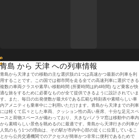
1
青島 から 天津 への列車情報
2
青島から天津までの移動の主な選択肢の1つは高速かつ最新の列車を利
用することです。この国では都市間を走る全ての高速列車に選択できる
複数の車両クラスや素早い移動時間 (所要時間は約4時間) など乗客が快
適な旅をするために必要なものが全て提供できるように設計されていま
す。また、毎日の出発便数が最大6である広範な時刻表や素晴らしい車
内アメニティも乗車中にご利用いただけます。青島から天津までの列車
には軽くて広々とした車両、クッション性の高い座席、十分な足元スペ
ースと荷物スペースが備わっており、大きなパノラマ窓は移動中の車内
から素晴らしい景色を眺めるのに最適です。青島から天津行きの列車が
人気のもう1つの理由は、その駅が市内中心部の近くに位置しているこ
とから公共交通機関でのアクセスが簡単かつ非常に便利であるためで