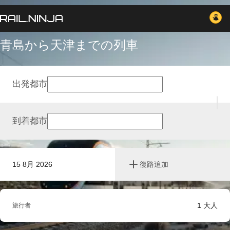
青島から天津までの列車
出発都市
到着都市
15 8月 2026
復路追加
1
大人
旅行者