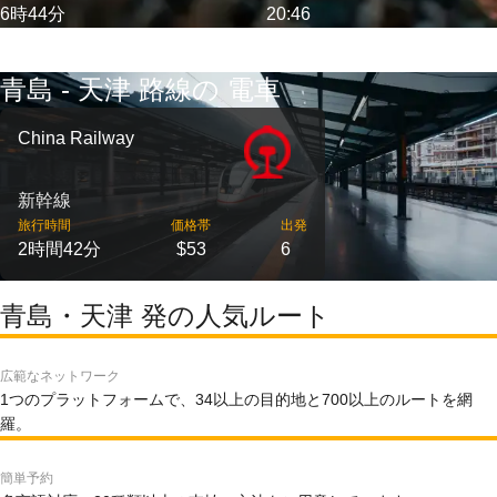
6時44分
20:46
青島 - 天津 路線の 電車
China Railway
新幹線
旅行時間
価格帯
出発
2時間42分
$53
6
青島・天津 発の人気ルート
広範なネットワーク
1つのプラットフォームで、34以上の目的地と700以上のルートを網
羅。
簡単予約