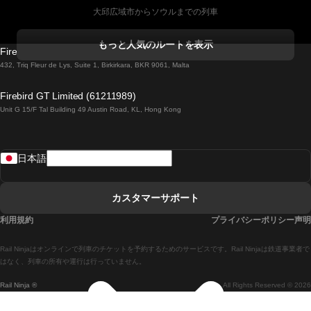
大邱広域市からソウルまでの列車
コークからダブリンまでの列車
もっと人気のルートを表示
Firebird GT Limited (OC 1451)
ダブリンからゴールウェイまでの列車
432, Triq Fleur de Lys, Suite 1, Birkirkara, BKR 9061, Malta
ロンドンからエディンバラまでの列車
Firebird GT Limited (61211989)
Unit G 15/F Tal Building 49 Austin Road, KL, Hong Kong
ローマからナポリまでの列車
リスボンからラゴスまでの列車
日本語
リスボンからコインブラまでの列車
マドリードからマラガまでの列車
カスタマーサポート
マドリードからリスボンまでの列車
利用規約
プライバシーポリシー声明
マドリードからバルセロナまでの列車
Rail Ninjaはオンラインで列車のチケットを予約するためのサービスです。Rail Ninjaは鉄道事業者で
マドリードからセビリアまでの列車
はなく、列車の所有や運行は行っていません。
Rail Ninja ®
All Rights Reserved © 2026
マドリードからアリカンテまでの列車