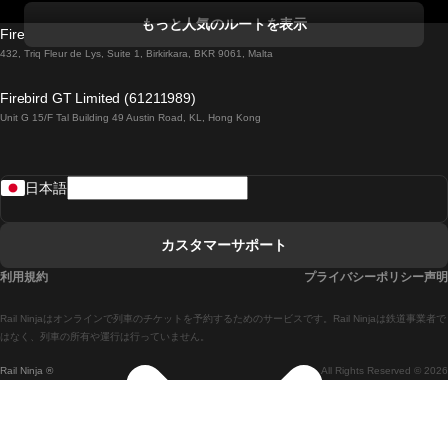
コークからダブリンまでの列車
もっと人気のルートを表示
Firebird GT Limited (OC 1451)
ダブリンからゴールウェイまでの列車
432, Triq Fleur de Lys, Suite 1, Birkirkara, BKR 9061, Malta
ロンドンからエディンバラまでの列車
Firebird GT Limited (61211989)
Unit G 15/F Tal Building 49 Austin Road, KL, Hong Kong
ローマからナポリまでの列車
リスボンからラゴスまでの列車
日本語
リスボンからコインブラまでの列車
マドリードからマラガまでの列車
カスタマーサポート
マドリードからリスボンまでの列車
利用規約
プライバシーポリシー声明
マドリードからバルセロナまでの列車
Rail Ninjaはオンラインで列車のチケットを予約するためのサービスです。Rail Ninjaは鉄道事業者で
マドリードからセビリアまでの列車
はなく、列車の所有や運行は行っていません。
Rail Ninja ®
All Rights Reserved © 2026
マドリードからアリカンテまでの列車
マラガからマドリードまでの列車
バルセロナからマドリードまでの列車