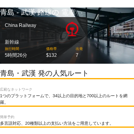
青島 - 武漢 路線の 電車
China Railway
新幹線
旅行時間
価格帯
出発
5時間26分
$132
7
青島・武漢 発の人気ルート
広範なネットワーク
1つのプラットフォームで、34以上の目的地と700以上のルートを網
羅。
簡単予約
多言語対応、20種類以上の支払い方法をご用意しています。