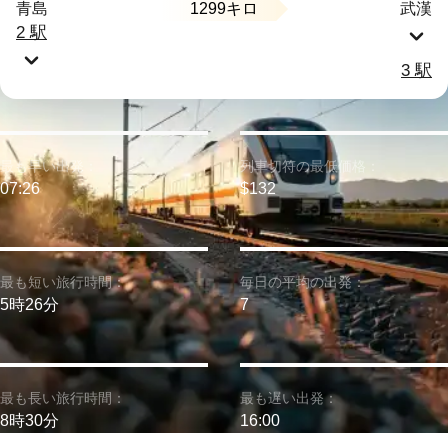
1299キロ
青島
武漢
2 駅
3 駅
最も早い出発：
列車切符の最低価格：
07:26
$132
最も短い旅行時間：
毎日の平均の出発：
5時26分
7
最も長い旅行時間：
最も遅い出発：
8時30分
16:00