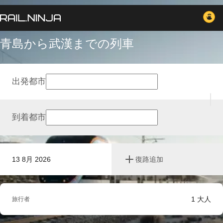
青島から武漢までの列車
出発都市
到着都市
13 8月 2026
復路追加
1
大人
旅行者