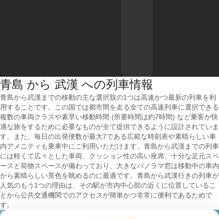
青島 から 武漢 への列車情報
青島から武漢までの移動の主な選択肢の1つは高速かつ最新の列車を利
用することです。この国では都市間を走る全ての高速列車に選択できる
複数の車両クラスや素早い移動時間 (所要時間は約7時間) など乗客が快
適な旅をするために必要なものが全て提供できるように設計されていま
す。また、毎日の出発便数が最大7である広範な時刻表や素晴らしい車
内アメニティも乗車中にご利用いただけます。青島から武漢までの列車
には軽くて広々とした車両、クッション性の高い座席、十分な足元スペ
ースと荷物スペースが備わっており、大きなパノラマ窓は移動中の車内
から素晴らしい景色を眺めるのに最適です。青島から武漢行きの列車が
人気のもう1つの理由は、その駅が市内中心部の近くに位置しているこ
とから公共交通機関でのアクセスが簡単かつ非常に便利であるためで
す。