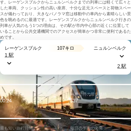
す。レーゲンスブルクからニュルンベルクまでの列車には軽くて広々と
した車両、クッション性の高い座席、十分な足元スペースと荷物スペー
スが備わっており、大きなパノラマ窓は移動中の車内から素晴らしい景
色を眺めるのに最適です。レーゲンスブルクからニュルンベルク行きの
列車が人気のもう1つの理由は、その駅が市内中心部の近くに位置して
いることから公共交通機関でのアクセスが簡単かつ非常に便利であるた
めです。
107キロ
レーゲンスブルク
ニュルンベルク
1 駅
2 駅
最も早い出発：
列車切符の最低価格：
00:24
$37
最も短い旅行時間：
毎日の平均の出発：