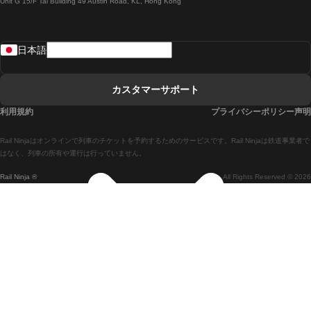
Unit G 15/F Tal Building 49 Austin Road, KL, Hong Kong
ローマからナポリまでの列車
リスボンからラゴスまでの列車
日本語
リスボンからコインブラまでの列車
マドリードからマラガまでの列車
カスタマーサポート
マドリードからリスボンまでの列車
利用規約
プライバシーポリシー声明
マドリードからバルセロナまでの列車
Rail Ninjaはオンラインで列車のチケットを予約するためのサービスです。Rail Ninjaは鉄道事業者で
マドリードからセビリアまでの列車
はなく、列車の所有や運行は行っていません。
Rail Ninja ®
All Rights Reserved © 2026
マドリードからアリカンテまでの列車
マラガからマドリードまでの列車
バルセロナからマドリードまでの列車
バルセロナからセビリアまでの列車
バルセロナからマラガまでの列車
ヴェネツィアからフィレンツェまでの列車