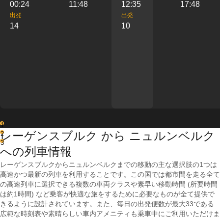
00:24
11:48
12:35
17:48
出発
出発
14
10
1
レーゲンスブルク から ニュルンベルク
2
3
への列車情報
レーゲンスブルクからニュルンベルクまでの移動の主な選択肢の1つは
高速かつ最新の列車を利用することです。この国では都市間を走る全て
の高速列車に選択できる複数の車両クラスや素早い移動時間 (所要時間
は約1時間) など乗客が快適な旅をするために必要なものが全て提供で
きるように設計されています。また、毎日の出発便数が最大33である
広範な時刻表や素晴らしい車内アメニティも乗車中にご利用いただけま