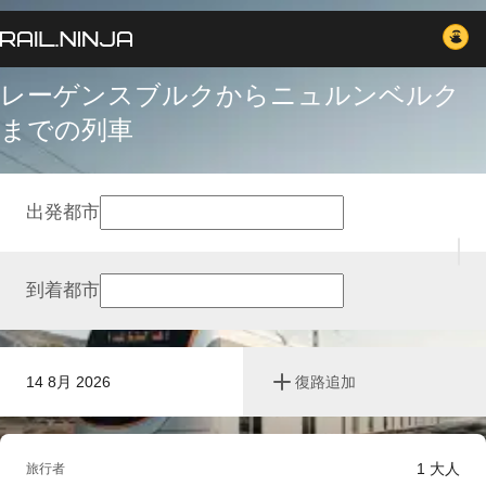
レーゲンスブルクからニュルンベルク
までの列車
出発都市
到着都市
14 8月 2026
復路追加
1
大人
旅行者