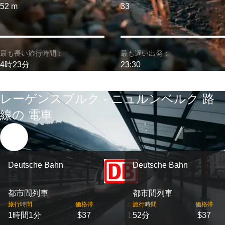
52 m
33
最も長い旅行時間：
最も遅い出発：
4時23分
23:30
レーゲンスブルク - ニュルンベルク 路
線の 電車
Deutsche Bahn
Deutsche Bahn
都市間列車
都市間列車
旅行時間
価格帯
出発
旅行時間
価格帯
1時間1分
$37
1
52分
$37