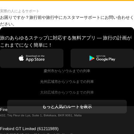
実際の人によるサポート
お困りですか？旅行前や旅行中にカスタマーサポートにお問い合わせく
ださい。
旅のあらゆるステップに対応する無料アプリ — 旅行の計画が
これまでになく簡単に！
慶州市からソウルまでの列車
光州広域市からソウルまでの列車
大邱広域市からソウルまでの列車
コークからダブリンまでの列車
もっと人気のルートを表示
Firebird GT Limited (OC 1451)
ダブリンからゴールウェイまでの列車
432, Triq Fleur de Lys, Suite 1, Birkirkara, BKR 9061, Malta
ロンドンからエディンバラまでの列車
Firebird GT Limited (61211989)