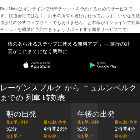
Rail Ninjaはオンラインで列車チケットを予約するためのサービスで
す。鉄道会社ではなく、列車の所有や運行は行っておらず、いかなる鉄
道会社の公式ウェブサイトでもありません。お客様がオンラインで列車
チケットを簡単に予約できるようサポートする商業サービスです。
旅のあらゆるステップに使える無料アプリ — 旅行の計
画がこれまでになく簡単に！
レーゲンスブルク から ニュルンベルク
までの 列車 時刻表
朝の出発
午後の出発
最も早い列車
最も遠い列車
最も早い列車
最も遠い列車
52分
4時間23分
52分
1時間4分
最も早い
最も遅い
最も早い
最も遅い