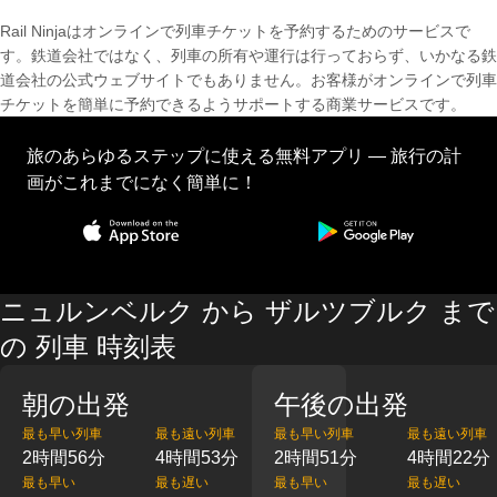
Rail Ninjaはオンラインで列車チケットを予約するためのサービスで
す。鉄道会社ではなく、列車の所有や運行は行っておらず、いかなる鉄
道会社の公式ウェブサイトでもありません。お客様がオンラインで列車
チケットを簡単に予約できるようサポートする商業サービスです。
旅のあらゆるステップに使える無料アプリ — 旅行の計
画がこれまでになく簡単に！
ニュルンベルク から ザルツブルク まで
の 列車 時刻表
朝の出発
午後の出発
最も早い列車
最も遠い列車
最も早い列車
最も遠い列車
2時間56分
4時間53分
2時間51分
4時間22分
最も早い
最も遅い
最も早い
最も遅い