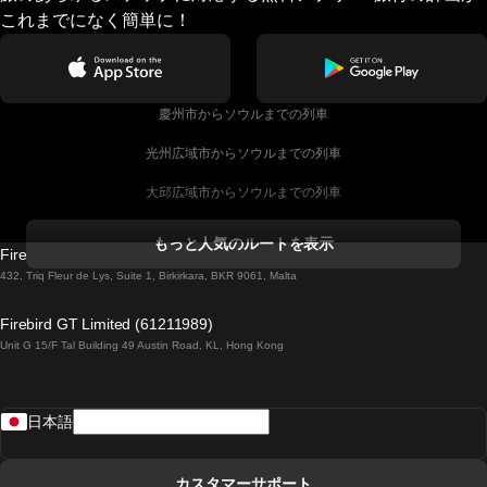
これまでになく簡単に！
慶州市からソウルまでの列車
光州広域市からソウルまでの列車
大邱広域市からソウルまでの列車
コークからダブリンまでの列車
もっと人気のルートを表示
Firebird GT Limited (OC 1451)
ダブリンからゴールウェイまでの列車
432, Triq Fleur de Lys, Suite 1, Birkirkara, BKR 9061, Malta
ロンドンからエディンバラまでの列車
Firebird GT Limited (61211989)
Unit G 15/F Tal Building 49 Austin Road, KL, Hong Kong
ローマからナポリまでの列車
リスボンからラゴスまでの列車
日本語
リスボンからコインブラまでの列車
マドリードからマラガまでの列車
カスタマーサポート