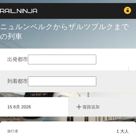
ニュルンベルクからザルツブルクまで
の列車
出発都市
到着都市
15 8月 2026
復路追加
1
大人
旅行者