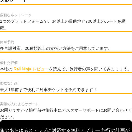
広範なネットワーク
1つのプラットフォームで、34以上の目的地と700以上のルートを網
羅。
簡単予約
多言語対応、20種類以上の支払い方法をご用意しています。
優れた評価
本物の
Rail Ninja レビュー
を読んで、旅行者の声を聞いてみましょう。
柔軟な計画
最大1年前まで便利に列車チケットを予約できます！
実際の人によるサポート
お困りですか？旅行前や旅行中にカスタマーサポートにお問い合わせく
ださい。
旅のあらゆるステップに対応する無料アプリ — 旅行の計画が