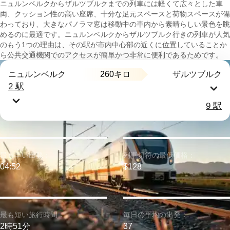
ニュルンベルクからザルツブルクまでの列車には軽くて広々とした車
両、クッション性の高い座席、十分な足元スペースと荷物スペースが備
わっており、大きなパノラマ窓は移動中の車内から素晴らしい景色を眺
めるのに最適です。ニュルンベルクからザルツブルク行きの列車が人気
のもう1つの理由は、その駅が市内中心部の近くに位置していることか
ら公共交通機関でのアクセスが簡単かつ非常に便利であるためです。
260キロ
ニュルンベルク
ザルツブルク
2 駅
9 駅
最も早い出発：
列車切符の最低価格：
04:52
$128
最も短い旅行時間：
毎日の平均の出発：
2時51分
37