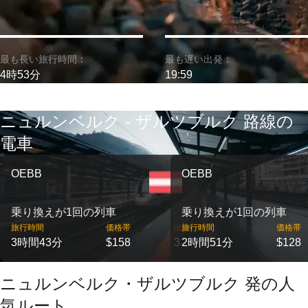
最も長い旅行時間：
最も遅い出発：
4時53分
19:59
ニュルンベルク - ザルツブルク 路線の
電車
OEBB
OEBB
乗り換えが1回の列車
乗り換えが1回の列車
旅行時間
価格帯
出発
旅行時間
価格帯
3時間43分
$158
3
2時間51分
$128
ニュルンベルク・ザルツブルク 発の人
気ルート