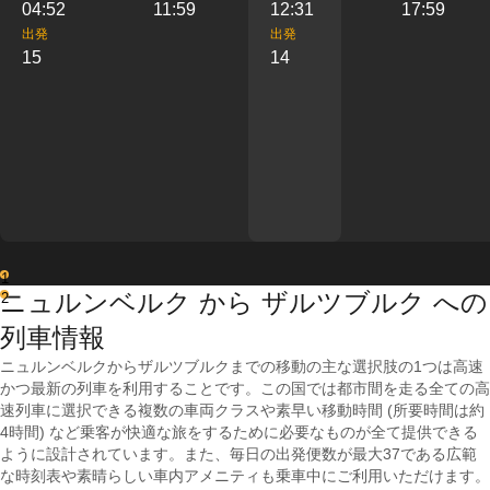
04:52
11:59
12:31
17:59
出発
出発
15
14
1
ニュルンベルク から ザルツブルク への
2
列車情報
ニュルンベルクからザルツブルクまでの移動の主な選択肢の1つは高速
かつ最新の列車を利用することです。この国では都市間を走る全ての高
速列車に選択できる複数の車両クラスや素早い移動時間 (所要時間は約
4時間) など乗客が快適な旅をするために必要なものが全て提供できる
ように設計されています。また、毎日の出発便数が最大37である広範
な時刻表や素晴らしい車内アメニティも乗車中にご利用いただけます。