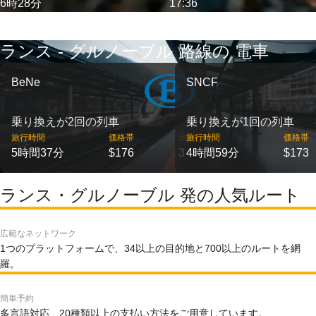
6時28分
17:36
ランス - グルノーブル 路線の 電車
BeNe
SNCF
乗り換えが2回の列車
乗り換えが1回の列車
旅行時間
価格帯
出発
旅行時間
価格帯
5時間37分
$176
3
4時間59分
$173
ランス・グルノーブル 発の人気ルート
広範なネットワーク
1つのプラットフォームで、34以上の目的地と700以上のルートを網
羅。
簡単予約
多言語対応、20種類以上の支払い方法をご用意しています。