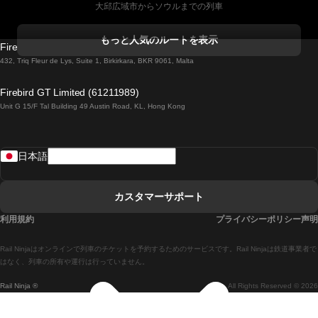
大邱広域市からソウルまでの列車
コークからダブリンまでの列車
もっと人気のルートを表示
Firebird GT Limited (OC 1451)
ダブリンからゴールウェイまでの列車
432, Triq Fleur de Lys, Suite 1, Birkirkara, BKR 9061, Malta
ロンドンからエディンバラまでの列車
Firebird GT Limited (61211989)
Unit G 15/F Tal Building 49 Austin Road, KL, Hong Kong
ローマからナポリまでの列車
リスボンからラゴスまでの列車
日本語
リスボンからコインブラまでの列車
マドリードからマラガまでの列車
カスタマーサポート
マドリードからリスボンまでの列車
利用規約
プライバシーポリシー声明
マドリードからバルセロナまでの列車
Rail Ninjaはオンラインで列車のチケットを予約するためのサービスです。Rail Ninjaは鉄道事業者で
マドリードからセビリアまでの列車
はなく、列車の所有や運行は行っていません。
Rail Ninja ®
All Rights Reserved © 2026
マドリードからアリカンテまでの列車
マラガからマドリードまでの列車