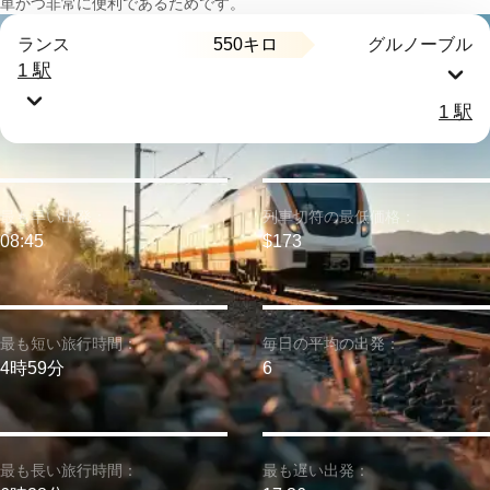
単かつ非常に便利であるためです。
550キロ
ランス
グルノーブル
1 駅
1 駅
最も早い出発：
列車切符の最低価格：
08:45
$173
最も短い旅行時間：
毎日の平均の出発：
4時59分
6
最も長い旅行時間：
最も遅い出発：