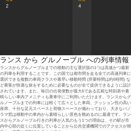
2
4
ランス から グルノーブル への列車情報
ランスからグルノーブルまでの移動の主な選択肢の1つは高速かつ最新
の列車を利用することです。この国では都市間を走る全ての高速列車に
選択できる複数の車両クラスや素早い移動時間 (所要時間は約6時間) な
ど乗客が快適な旅をするために必要なものが全て提供できるように設計
されています。また、毎日の出発便数が最大6である広範な時刻表や素
晴らしい車内アメニティも乗車中にご利用いただけます。ランスからグ
ルノーブルまでの列車には軽くて広々とした車両、クッション性の高い
座席、十分な足元スペースと荷物スペースが備わっており、大きなパノ
ラマ窓は移動中の車内から素晴らしい景色を眺めるのに最適です。ラン
スからグルノーブル行きの列車が人気のもう1つの理由は、その駅が市
内中心部の近くに位置していることから公共交通機関でのアクセスが簡