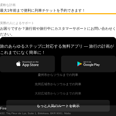
柔軟な計画
最大1年前まで便利に列車チケットを予約できます！
実際の人によるサポート
お困りですか？旅行前や旅行中にカスタマーサポートにお問い合わせく
ださい。
旅のあらゆるステップに対応する無料アプリ — 旅行の計画が
これまでになく簡単に！
慶州市からソウルまでの列車
光州広域市からソウルまでの列車
大邱広域市からソウルまでの列車
コークからダブリンまでの列車
もっと人気のルートを表示
Firebird GT Limited (OC 1451)
ダブリンからゴールウェイまでの列車
432, Triq Fleur de Lys, Suite 1, Birkirkara, BKR 9061, Malta