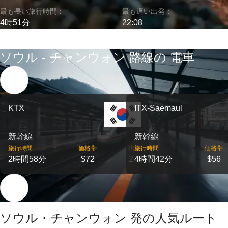
最も長い旅行時間：
最も遅い出発：
4時51分
22:08
ソウル - チャンウォン 路線の 電車
KTX
ITX-Saemaul
新幹線
新幹線
旅行時間
価格帯
出発
旅行時間
価格帯
2時間58分
$72
2
4時間42分
$56
ソウル・チャンウォン 発の人気ルート