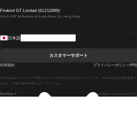
ロンドンからエディンバラまでの列車
Firebird GT Limited (61211989)
Unit G 15/F Tal Building 49 Austin Road, KL, Hong Kong
ローマからナポリまでの列車
リスボンからラゴスまでの列車
日本語
リスボンからコインブラまでの列車
マドリードからマラガまでの列車
カスタマーサポート
マドリードからリスボンまでの列車
利用規約
プライバシーポリシー声明
マドリードからバルセロナまでの列車
Rail Ninjaはオンラインで列車のチケットを予約するためのサービスです。Rail Ninjaは鉄道事業者で
マドリードからセビリアまでの列車
はなく、列車の所有や運行は行っていません。
Rail Ninja ®
All Rights Reserved © 2026
マドリードからアリカンテまでの列車
マラガからマドリードまでの列車
バルセロナからマドリードまでの列車
バルセロナからセビリアまでの列車