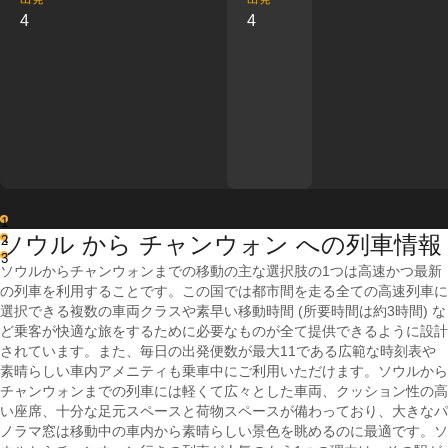
4
4
1
ソウル から チャンウォン への列車情報
2
3
ソウルからチャンウォンまでの移動の主な選択肢の1つは高速かつ最新
の列車を利用することです。この国では都市間を走る全ての高速列車に
選択できる複数の車両クラスや素早い移動時間 (所要時間は約3時間) な
ど乗客が快適な旅をするために必要なものが全て提供できるように設計
されています。また、毎日の出発便数が最大11である広範な時刻表や
素晴らしい車内アメニティも乗車中にご利用いただけます。ソウルから
チャンウォンまでの列車には軽くて広々とした車両、クッション性の高
い座席、十分な足元スペースと荷物スペースが備わっており、大きなパ
ノラマ窓は移動中の車内から素晴らしい景色を眺めるのに最適です。ソ