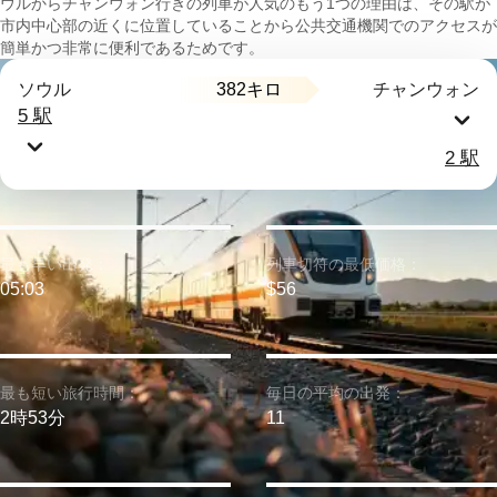
ウルからチャンウォン行きの列車が人気のもう1つの理由は、その駅が
市内中心部の近くに位置していることから公共交通機関でのアクセスが
簡単かつ非常に便利であるためです。
382キロ
ソウル
チャンウォン
5 駅
2 駅
最も早い出発：
列車切符の最低価格：
05:03
$56
最も短い旅行時間：
毎日の平均の出発：
2時53分
11