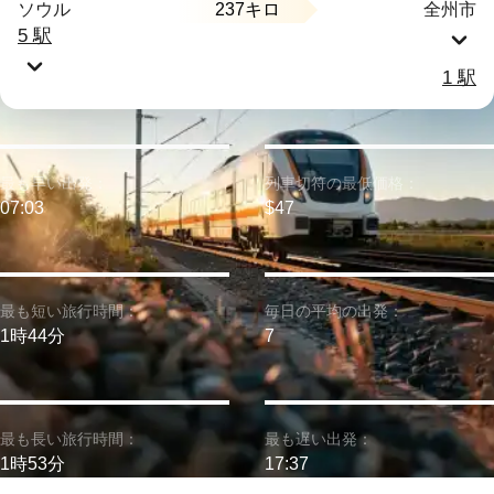
237キロ
ソウル
全州市
5 駅
1 駅
最も早い出発：
列車切符の最低価格：
07:03
$47
最も短い旅行時間：
毎日の平均の出発：
1時44分
7
最も長い旅行時間：
最も遅い出発：
1時53分
17:37