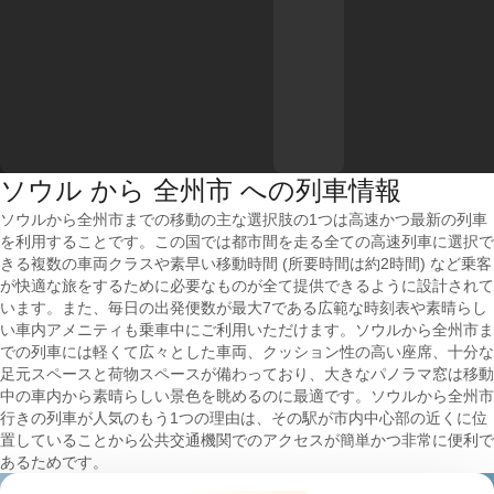
ソウル から 全州市 への列車情報
ソウルから全州市までの移動の主な選択肢の1つは高速かつ最新の列車
を利用することです。この国では都市間を走る全ての高速列車に選択で
きる複数の車両クラスや素早い移動時間 (所要時間は約2時間) など乗客
が快適な旅をするために必要なものが全て提供できるように設計されて
います。また、毎日の出発便数が最大7である広範な時刻表や素晴らし
い車内アメニティも乗車中にご利用いただけます。ソウルから全州市ま
での列車には軽くて広々とした車両、クッション性の高い座席、十分な
足元スペースと荷物スペースが備わっており、大きなパノラマ窓は移動
中の車内から素晴らしい景色を眺めるのに最適です。ソウルから全州市
行きの列車が人気のもう1つの理由は、その駅が市内中心部の近くに位
置していることから公共交通機関でのアクセスが簡単かつ非常に便利で
あるためです。