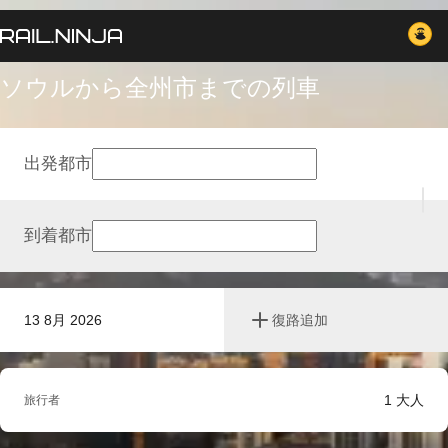
ソウルから全州市までの列車
出発都市
到着都市
13 8月 2026
復路追加
1
大人
旅行者