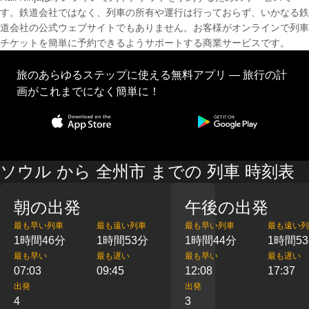
す。鉄道会社ではなく、列車の所有や運行は行っておらず、いかなる鉄
道会社の公式ウェブサイトでもありません。お客様がオンラインで列車
チケットを簡単に予約できるようサポートする商業サービスです。
旅のあらゆるステップに使える無料アプリ — 旅行の計
画がこれまでになく簡単に！
ソウル から 全州市 までの 列車 時刻表
朝の出発
午後の出発
最も早い列車
最も遠い列車
最も早い列車
最も遠い列
1時間46分
1時間53分
1時間44分
1時間5
最も早い
最も遅い
最も早い
最も遅い
07:03
09:45
12:08
17:37
出発
出発
4
3