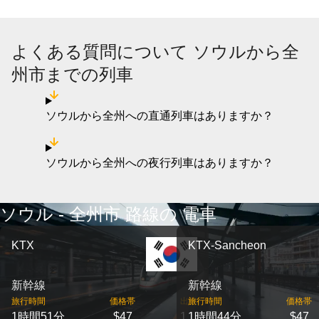
よくある質問について ソウルから全
州市までの列車
ソウルから全州への直通列車はありますか？
ソウルから全州への夜行列車はありますか？
ソウル - 全州市 路線の 電車
KTX
KTX-Sancheon
新幹線
新幹線
旅行時間
価格帯
出発
旅行時間
価格帯
1時間51分
$47
1
1時間44分
$47