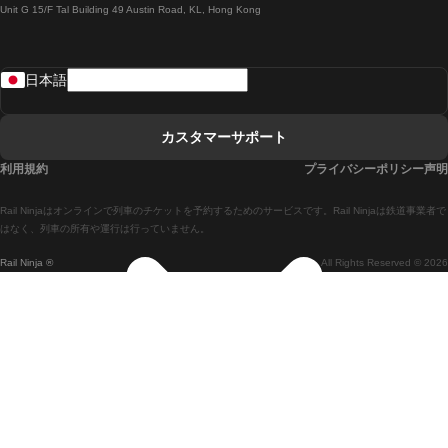
Unit G 15/F Tal Building 49 Austin Road, KL, Hong Kong
ローマからナポリまでの列車
リスボンからラゴスまでの列車
日本語
リスボンからコインブラまでの列車
マドリードからマラガまでの列車
カスタマーサポート
マドリードからリスボンまでの列車
利用規約
プライバシーポリシー声明
マドリードからバルセロナまでの列車
Rail Ninjaはオンラインで列車のチケットを予約するためのサービスです。Rail Ninjaは鉄道事業者で
マドリードからセビリアまでの列車
はなく、列車の所有や運行は行っていません。
Rail Ninja ®
All Rights Reserved © 2026
マドリードからアリカンテまでの列車
マラガからマドリードまでの列車
バルセロナからマドリードまでの列車
バルセロナからセビリアまでの列車
バルセロナからマラガまでの列車
ヴェネツィアからフィレンツェまでの列車