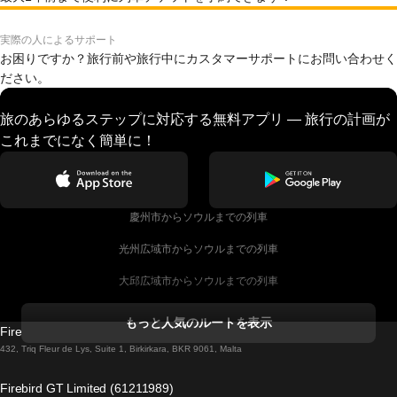
実際の人によるサポート
お困りですか？旅行前や旅行中にカスタマーサポートにお問い合わせく
ださい。
旅のあらゆるステップに対応する無料アプリ — 旅行の計画が
これまでになく簡単に！
慶州市からソウルまでの列車
光州広域市からソウルまでの列車
大邱広域市からソウルまでの列車
コークからダブリンまでの列車
もっと人気のルートを表示
Firebird GT Limited (OC 1451)
ダブリンからゴールウェイまでの列車
432, Triq Fleur de Lys, Suite 1, Birkirkara, BKR 9061, Malta
ロンドンからエディンバラまでの列車
Firebird GT Limited (61211989)