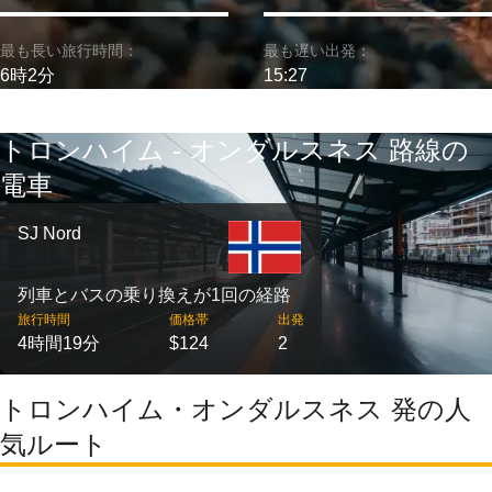
最も長い旅行時間：
最も遅い出発：
6時2分
15:27
トロンハイム - オンダルスネス 路線の
電車
SJ Nord
列車とバスの乗り換えが1回の経路
旅行時間
価格帯
出発
4時間19分
$124
2
トロンハイム・オンダルスネス 発の人
気ルート