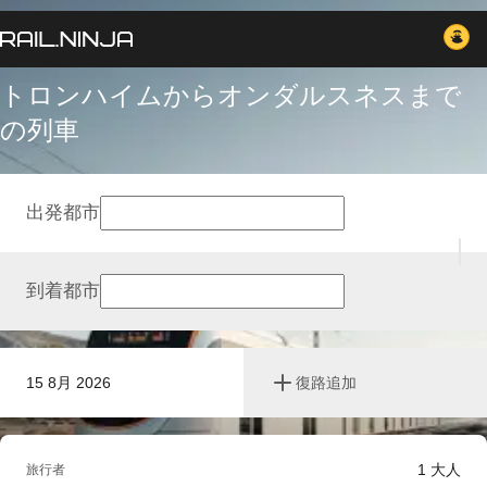
トロンハイムからオンダルスネスまで
の列車
出発都市
到着都市
15 8月 2026
復路追加
1
大人
旅行者