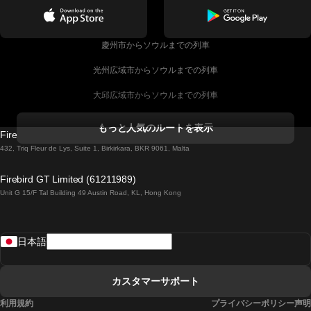
慶州市からソウルまでの列車
光州広域市からソウルまでの列車
大邱広域市からソウルまでの列車
コークからダブリンまでの列車
もっと人気のルートを表示
Firebird GT Limited (OC 1451)
ダブリンからゴールウェイまでの列車
432, Triq Fleur de Lys, Suite 1, Birkirkara, BKR 9061, Malta
ロンドンからエディンバラまでの列車
Firebird GT Limited (61211989)
Unit G 15/F Tal Building 49 Austin Road, KL, Hong Kong
ローマからナポリまでの列車
リスボンからラゴスまでの列車
日本語
リスボンからコインブラまでの列車
マドリードからマラガまでの列車
カスタマーサポート
マドリードからリスボンまでの列車
利用規約
プライバシーポリシー声明