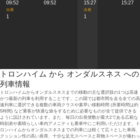
09:52
09:52
15:27
15:27
出発
出発
1
1
トロンハイム から オンダルスネス への
列車情報
トロンハイムからオンダルスネスまでの移動の主な選択肢の1つは高速
かつ最新の列車を利用することです。この国では都市間を走る全ての高
速列車に選択できる複数の車両クラスや素早い移動時間 (所要時間は約
5時間) など乗客が快適な旅をするために必要なものが全て提供できる
ように設計されています。また、毎日の出発便数が最大2である広範な
時刻表や素晴らしい車内アメニティも乗車中にご利用いただけます。ト
ロンハイムからオンダルスネスまでの列車には軽くて広々とした車両、
クッション性の高い座席、十分な足元スペースと荷物スペースが備わっ