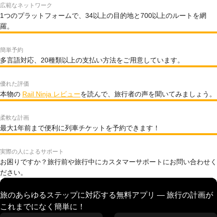
広範なネットワーク
1つのプラットフォームで、34以上の目的地と700以上のルートを網
羅。
簡単予約
多言語対応、20種類以上の支払い方法をご用意しています。
優れた評価
本物の
Rail Ninja レビュー
を読んで、旅行者の声を聞いてみましょう。
柔軟な計画
最大1年前まで便利に列車チケットを予約できます！
実際の人によるサポート
お困りですか？旅行前や旅行中にカスタマーサポートにお問い合わせく
ださい。
旅のあらゆるステップに対応する無料アプリ — 旅行の計画が
これまでになく簡単に！