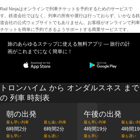
Rail Ninjaはオンラインで列車チケットを予約するためのサービスで
す。鉄道会社ではなく、列車の所有や運行は行っておらず、いかなる鉄
道会社の公式ウェブサイトでもありません。お客様がオンラインで列車
チケットを簡単に予約できるようサポートする商業サービスです。
旅のあらゆるステップに使える無料アプリ — 旅行の計
画がこれまでになく簡単に！
トロンハイム から オンダルスネス まで
の 列車 時刻表
朝の出発
午後の出発
最も早い列車
最も遠い列車
最も早い列車
最も遠い列
6時間2分
6時間2分
4時間19分
4時間1
最も早い
最も遅い
最も早い
最も遅い