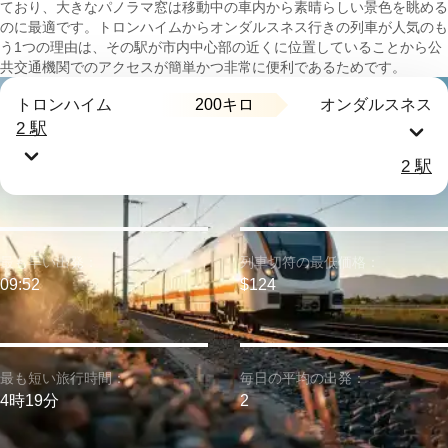
ており、大きなパノラマ窓は移動中の車内から素晴らしい景色を眺める
のに最適です。トロンハイムからオンダルスネス行きの列車が人気のも
う1つの理由は、その駅が市内中心部の近くに位置していることから公
共交通機関でのアクセスが簡単かつ非常に便利であるためです。
200キロ
トロンハイム
オンダルスネス
2 駅
2 駅
最も早い出発：
列車切符の最低価格：
09:52
$124
最も短い旅行時間：
毎日の平均の出発：
4時19分
2