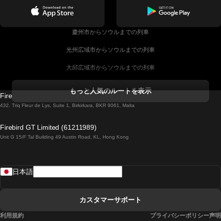
慶州市からソウルまでの列車
光州広域市からソウルまでの列車
大邱広域市からソウルまでの列車
コークからダブリンまでの列車
もっと人気のルートを表示
Firebird GT Limited (OC 1451)
ダブリンからゴールウェイまでの列車
432, Triq Fleur de Lys, Suite 1, Birkirkara, BKR 9061, Malta
ロンドンからエディンバラまでの列車
Firebird GT Limited (61211989)
Unit G 15/F Tal Building 49 Austin Road, KL, Hong Kong
ローマからナポリまでの列車
リスボンからラゴスまでの列車
日本語
リスボンからコインブラまでの列車
マドリードからマラガまでの列車
カスタマーサポート
マドリードからリスボンまでの列車
利用規約
プライバシーポリシー声明