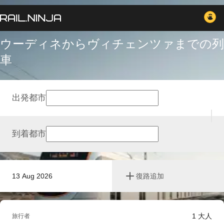
ウーディネからヴィチェンツァまでの列
車
出発都市
到着都市
13 Aug 2026
復路追加
1
大人
旅行者