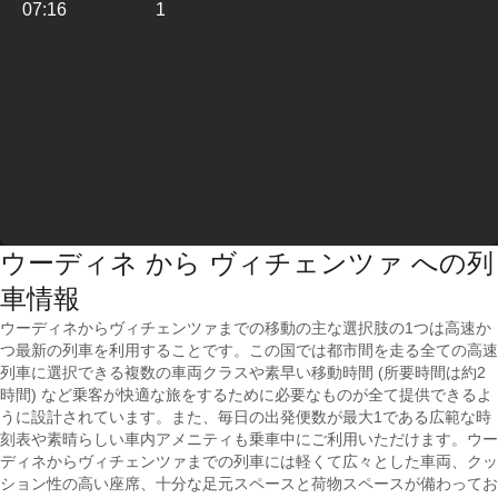
07:16
1
ウーディネ から ヴィチェンツァ への列
車情報
ウーディネからヴィチェンツァまでの移動の主な選択肢の1つは高速か
つ最新の列車を利用することです。この国では都市間を走る全ての高速
列車に選択できる複数の車両クラスや素早い移動時間 (所要時間は約2
時間) など乗客が快適な旅をするために必要なものが全て提供できるよ
うに設計されています。また、毎日の出発便数が最大1である広範な時
刻表や素晴らしい車内アメニティも乗車中にご利用いただけます。ウー
ディネからヴィチェンツァまでの列車には軽くて広々とした車両、クッ
ション性の高い座席、十分な足元スペースと荷物スペースが備わってお