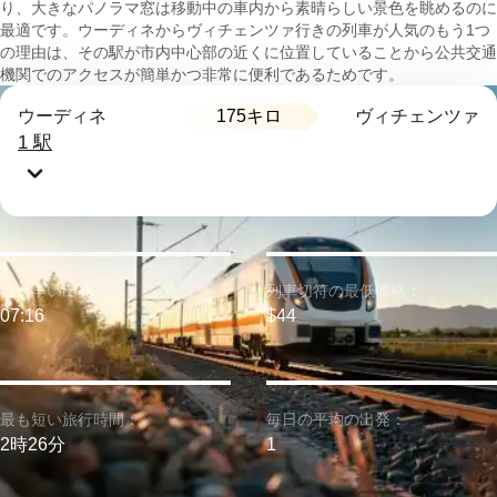
り、大きなパノラマ窓は移動中の車内から素晴らしい景色を眺めるのに
最適です。ウーディネからヴィチェンツァ行きの列車が人気のもう1つ
の理由は、その駅が市内中心部の近くに位置していることから公共交通
機関でのアクセスが簡単かつ非常に便利であるためです。
175キロ
ウーディネ
ヴィチェンツァ
1 駅
最も早い出発：
列車切符の最低価格：
07:16
$44
最も短い旅行時間：
毎日の平均の出発：
2時26分
1