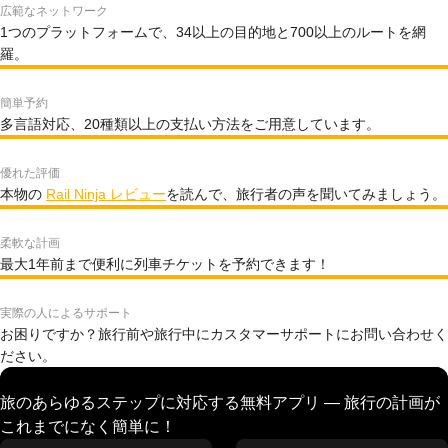
広範なネットワーク
1つのプラットフォームで、34以上の目的地と700以上のルートを網
羅。
簡単予約
多言語対応、20種類以上の支払い方法をご用意しています。
優れた評価
本物の
Rail Ninja レビュー
を読んで、旅行者の声を聞いてみましょう。
柔軟な計画
最大1年前まで便利に列車チケットを予約できます！
実際の人によるサポート
お困りですか？旅行前や旅行中にカスタマーサポートにお問い合わせく
ださい。
旅のあらゆるステップに対応する無料アプリ — 旅行の計画が
これまでになく簡単に！