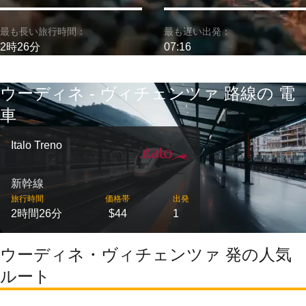
最も長い旅行時間：
最も遅い出発：
2時26分
07:16
ウーディネ - ヴィチェンツァ 路線の 電
車
Italo Treno
新幹線
旅行時間
価格帯
出発
2時間26分
$44
1
ウーディネ・ヴィチェンツァ 発の人気
ルート