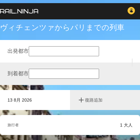
ヴィチェンツァからパリまでの列車
出発都市
到着都市
13 8月 2026
復路追加
1
大人
旅行者