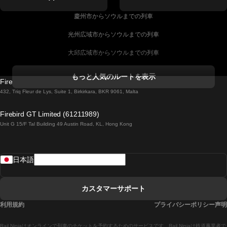
慶州市からソウルまでの列車
光州広域市からソウルまでの列車
大邱広域市からソウルまでの列車
コークからダブリンまでの列車
もっと人気のルートを表示
Firebird GT Limited (OC 1451)
ダブリンからゴールウェイまでの列車
432, Triq Fleur de Lys, Suite 1, Birkirkara, BKR 9061, Malta
ロンドンからエディンバラまでの列車
Firebird GT Limited (61211989)
Unit G 15/F Tal Building 49 Austin Road, KL, Hong Kong
ローマからナポリまでの列車
リスボンからラゴスまでの列車
日本語
リスボンからコインブラまでの列車
マドリードからマラガまでの列車
カスタマーサポート
マドリードからリスボンまでの列車
利用規約
プライバシーポリシー声明
マドリードからバルセロナまでの列車
Rail Ninjaはオンラインで列車のチケットを予約するためのサービスです。Rail Ninjaは鉄道事業者で