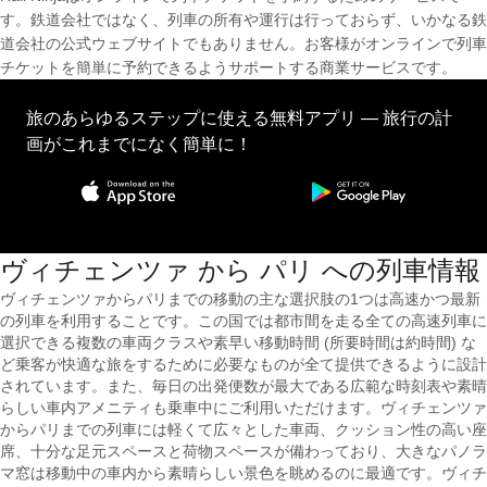
す。鉄道会社ではなく、列車の所有や運行は行っておらず、いかなる鉄
道会社の公式ウェブサイトでもありません。お客様がオンラインで列車
チケットを簡単に予約できるようサポートする商業サービスです。
旅のあらゆるステップに使える無料アプリ — 旅行の計
画がこれまでになく簡単に！
ヴィチェンツァ から パリ への列車情報
ヴィチェンツァからパリまでの移動の主な選択肢の1つは高速かつ最新
の列車を利用することです。この国では都市間を走る全ての高速列車に
選択できる複数の車両クラスや素早い移動時間 (所要時間は約時間) な
ど乗客が快適な旅をするために必要なものが全て提供できるように設計
されています。また、毎日の出発便数が最大である広範な時刻表や素晴
らしい車内アメニティも乗車中にご利用いただけます。ヴィチェンツァ
からパリまでの列車には軽くて広々とした車両、クッション性の高い座
席、十分な足元スペースと荷物スペースが備わっており、大きなパノラ
マ窓は移動中の車内から素晴らしい景色を眺めるのに最適です。ヴィチ