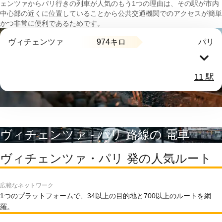
ェンツァからパリ行きの列車が人気のもう1つの理由は、その駅が市内
中心部の近くに位置していることから公共交通機関でのアクセスが簡単
かつ非常に便利であるためです。
974キロ
ヴィチェンツァ
パリ
11 駅
ヴィチェンツァ - パリ 路線の 電車
ヴィチェンツァ・パリ 発の人気ルート
広範なネットワーク
1つのプラットフォームで、34以上の目的地と700以上のルートを網
羅。