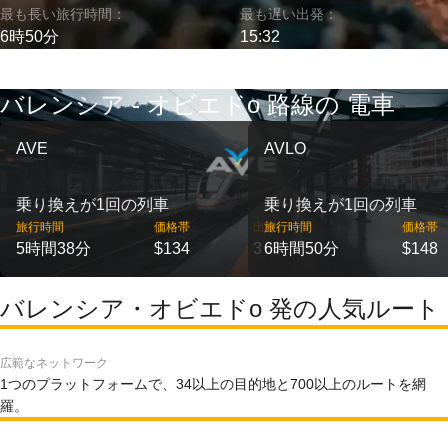
最も長い旅行時間：
最も遅い出発：
6時50分
15:32
バレンシア - オビエドо 路線の 電車
AVE
AVLO
乗り換えが1回の列車
乗り換えが1回の列車
旅行時間
価格帯
出発
旅行時間
価格帯
5時間38分
$134
3
6時間50分
$148
バレンシア・オビエドо 発の人気ルート
広範なネットワーク
1つのプラットフォームで、34以上の目的地と700以上のルートを網
羅。