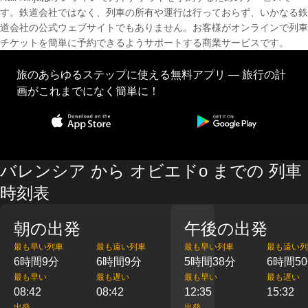
す。鉄道会社ではなく、列車の所有や運行は行っておらず、いかなる鉄
道会社の公式ウェブサイトでもありません。お客様がオンラインで列車
チケットを簡単に予約できるようサポートする商業サービスです。
旅のあらゆるステップに使える無料アプリ — 旅行の計
画がこれまでになく簡単に！
バレンシア から オビエドо までの 列車
時刻表
朝の出発
午後の出発
最も早い列車
最も遠い列車
最も早い列車
最も遠い列
6時間9分
6時間9分
5時間38分
6時間5
最も早い
最も遅い
最も早い
最も遅い
08:42
08:42
12:35
15:32
出発
出発