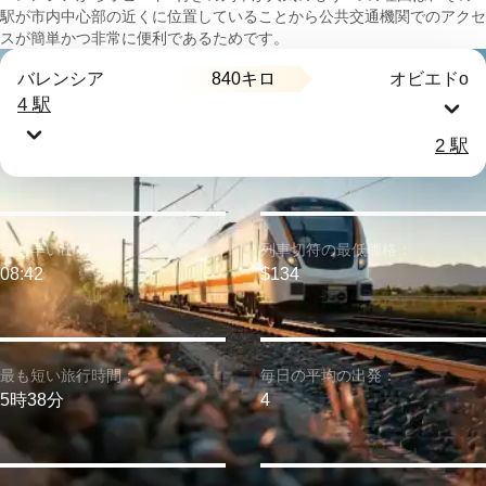
駅が市内中心部の近くに位置していることから公共交通機関でのアクセ
スが簡単かつ非常に便利であるためです。
840キロ
バレンシア
オビエドо
4 駅
2 駅
最も早い出発：
列車切符の最低価格：
08:42
$134
最も短い旅行時間：
毎日の平均の出発：
5時38分
4