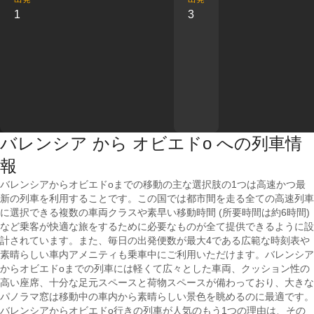
1
3
バレンシア から オビエドо への列車情
報
バレンシアからオビエドоまでの移動の主な選択肢の1つは高速かつ最
新の列車を利用することです。この国では都市間を走る全ての高速列車
に選択できる複数の車両クラスや素早い移動時間 (所要時間は約6時間)
など乗客が快適な旅をするために必要なものが全て提供できるように設
計されています。また、毎日の出発便数が最大4である広範な時刻表や
素晴らしい車内アメニティも乗車中にご利用いただけます。バレンシア
からオビエドоまでの列車には軽くて広々とした車両、クッション性の
高い座席、十分な足元スペースと荷物スペースが備わっており、大きな
パノラマ窓は移動中の車内から素晴らしい景色を眺めるのに最適です。
バレンシアからオビエドо行きの列車が人気のもう1つの理由は、その