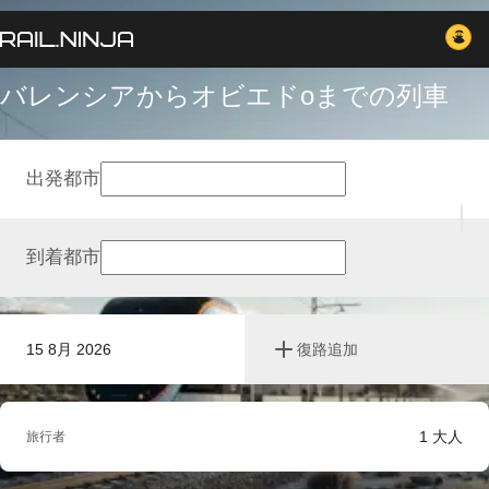
バレンシアからオビエドоまでの列車
出発都市
到着都市
15 8月 2026
復路追加
1
大人
旅行者