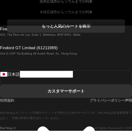
光州広域市からソウルまでの列車
大邱広域市からソウルまでの列車
コークからダブリンまでの列車
もっと人気のルートを表示
Firebird GT Limited (OC 1451)
ダブリンからゴールウェイまでの列車
432, Triq Fleur de Lys, Suite 1, Birkirkara, BKR 9061, Malta
ロンドンからエディンバラまでの列車
Firebird GT Limited (61211989)
Unit G 15/F Tal Building 49 Austin Road, KL, Hong Kong
ローマからナポリまでの列車
リスボンからラゴスまでの列車
日本語
リスボンからコインブラまでの列車
マドリードからマラガまでの列車
カスタマーサポート
マドリードからリスボンまでの列車
利用規約
プライバシーポリシー声明
マドリードからバルセロナまでの列車
Rail Ninjaはオンラインで列車のチケットを予約するためのサービスです。Rail Ninjaは鉄道事業者で
マドリードからセビリアまでの列車
はなく、列車の所有や運行は行っていません。
Rail Ninja ®
All Rights Reserved © 2026
マドリードからアリカンテまでの列車