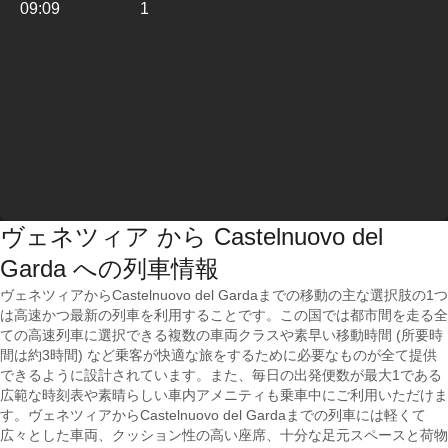
09:09
1
ヴェネツィア から Castelnuovo del
Garda への列車情報
ヴェネツィアからCastelnuovo del Gardaまでの移動の主な選択肢の1つ
は高速かつ最新の列車を利用することです。この国では都市間を走る全
ての高速列車に選択できる複数の車両クラスや素早い移動時間 (所要時
間は約3時間) など乗客が快適な旅をするために必要なものが全て提供
できるように設計されています。また、毎日の出発便数が最大1である
広範な時刻表や素晴らしい車内アメニティも乗車中にご利用いただけま
す。ヴェネツィアからCastelnuovo del Gardaまでの列車には軽くて
広々とした車両、クッション性の高い座席、十分な足元スペースと荷物