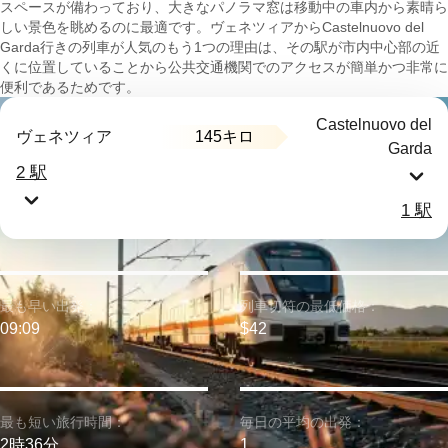
スペースが備わっており、大きなパノラマ窓は移動中の車内から素晴ら
しい景色を眺めるのに最適です。ヴェネツィアからCastelnuovo del
Garda行きの列車が人気のもう1つの理由は、その駅が市内中心部の近
くに位置していることから公共交通機関でのアクセスが簡単かつ非常に
便利であるためです。
Castelnuovo del
145キロ
ヴェネツィア
Garda
2 駅
1 駅
最も早い出発：
列車切符の最低価格：
09:09
$42
最も短い旅行時間：
毎日の平均の出発：
2時36分
1