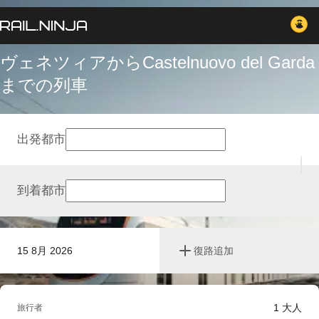
ヴェネツィアからCastelnuovo del Garda
までの列車
出発都市
到着都市
15 8月 2026
復路追加
1
大人
旅行者