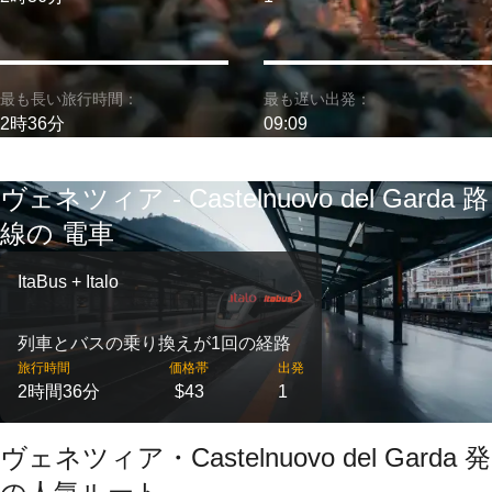
最も長い旅行時間：
最も遅い出発：
2時36分
09:09
ヴェネツィア - Castelnuovo del Garda 路
線の 電車
ItaBus + Italo
列車とバスの乗り換えが1回の経路
旅行時間
価格帯
出発
2時間36分
$43
1
ヴェネツィア・Castelnuovo del Garda 発