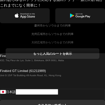
これまでになく簡単に！
慶州市からソウルまでの列車
光州広域市からソウルまでの列車
大邱広域市からソウルまでの列車
コークからダブリンまでの列車
もっと人気のルートを表示
Firebird GT Limited (OC 1451)
ダブリンからゴールウェイまでの列車
432, Triq Fleur de Lys, Suite 1, Birkirkara, BKR 9061, Malta
ロンドンからエディンバラまでの列車
Firebird GT Limited (61211989)
Unit G 15/F Tal Building 49 Austin Road, KL, Hong Kong
ローマからナポリまでの列車
リスボンからラゴスまでの列車
日本語
リスボンからコインブラまでの列車
マドリードからマラガまでの列車