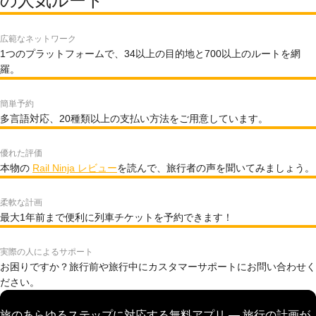
の人気ルート
広範なネットワーク
1つのプラットフォームで、34以上の目的地と700以上のルートを網
羅。
簡単予約
多言語対応、20種類以上の支払い方法をご用意しています。
優れた評価
本物の
Rail Ninja レビュー
を読んで、旅行者の声を聞いてみましょう。
柔軟な計画
最大1年前まで便利に列車チケットを予約できます！
実際の人によるサポート
お困りですか？旅行前や旅行中にカスタマーサポートにお問い合わせく
ださい。
旅のあらゆるステップに対応する無料アプリ — 旅行の計画が