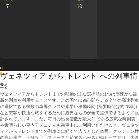
7
10
1
ヴェネツィア から トレント への列車情
2
報
ヴェネツィアからトレントまでの移動の主な選択肢の1つは高速かつ最
新の列車を利用することです。この国では都市間を走る全ての高速列車
に選択できる複数の車両クラスや素早い移動時間 (所要時間は約2時間)
など乗客が快適な旅をするために必要なものが全て提供できるように設
計されています。また、毎日の出発便数が最大21である広範な時刻表
や素晴らしい車内アメニティも乗車中にご利用いただけます。ヴェネツ
ィアからトレントまでの列車には軽くて広々とした車両、クッション性
の高い座席、十分な足元スペースと荷物スペースが備わっており、大き