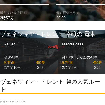
最も長い旅行時間：
最も遅い出発：
2時57分
20:00
ヴェネツィア - トレント 路線の 電車
Railjet
Frecciarossa
高速列車
乗り換えが1回の列車
旅行時間
価格帯
出発
旅行時間
価格帯
2時間10分
$82
4
2時間8分
$55
ヴェネツィア・トレント 発の人気ルー
ト
広範なネットワーク