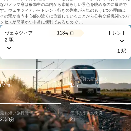
なパノラマ窓は移動中の車内から素晴らしい景色を眺めるのに最適で
す。ヴェネツィアからトレント行きの列車が人気のもう1つの理由は、
その駅が市内中心部の近くに位置していることから公共交通機関でのア
クセスが簡単かつ非常に便利であるためです。
118キロ
ヴェネツィア
トレント
2 駅
1 駅
最も早い出発：
列車切符の最低価格：
07:49
$55
最も短い旅行時間：
毎日の平均の出発：
2時8分
21