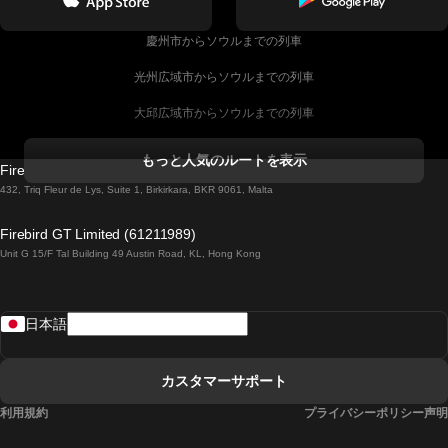
慶州市からソウルまでの列車
光州広域市からソウルまでの列車
大邱広域市からソウルまでの列車
コークからダブリンまでの列車
もっと人気のルートを表示
Firebird GT Limited (OC 1451)
ダブリンからゴールウェイまでの列車
432, Triq Fleur de Lys, Suite 1, Birkirkara, BKR 9061, Malta
ロンドンからエディンバラまでの列車
Firebird GT Limited (61211989)
Unit G 15/F Tal Building 49 Austin Road, KL, Hong Kong
ローマからナポリまでの列車
リスボンからラゴスまでの列車
日本語
リスボンからコインブラまでの列車
マドリードからマラガまでの列車
カスタマーサポート
マドリードからリスボンまでの列車
利用規約
プライバシーポリシー声明
マドリードからバルセロナまでの列車