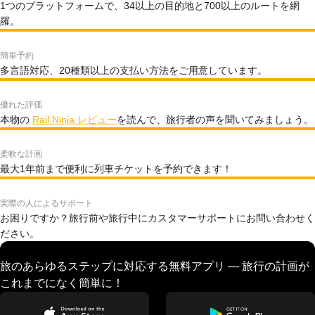
1つのプラットフォームで、34以上の目的地と700以上のルートを網
羅。
簡単予約
多言語対応、20種類以上の支払い方法をご用意しています。
優れた評価
本物の
Rail Ninja レビュー
を読んで、旅行者の声を聞いてみましょう。
柔軟な計画
最大1年前まで便利に列車チケットを予約できます！
実際の人によるサポート
お困りですか？旅行前や旅行中にカスタマーサポートにお問い合わせく
ださい。
旅のあらゆるステップに対応する無料アプリ — 旅行の計画が
これまでになく簡単に！