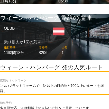
11時18分
05:39
ウィーン - ハンバーグ 路線の 電車
OEBB
乗り換えが1回の列車
旅行時間
価格帯
出発
11時間18分
$206
1
ウィーン・ハンバーグ 発の人気ルート
広範なネットワーク
1つのプラットフォームで、34以上の目的地と700以上のルートを網
羅。
簡単予約
多言語対応、20種類以上の支払い方法をご用意しています。