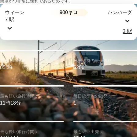
簡単かつ非常に便利であるためです。
900キロ
ウィーン
ハンバーグ
7 駅
3 駅
最も早い出発：
列車切符の最低価格：
05:39
$206
最も短い旅行時間：
毎日の平均の出発：
11時18分
1
最も長い旅行時間：
最も遅い出発：