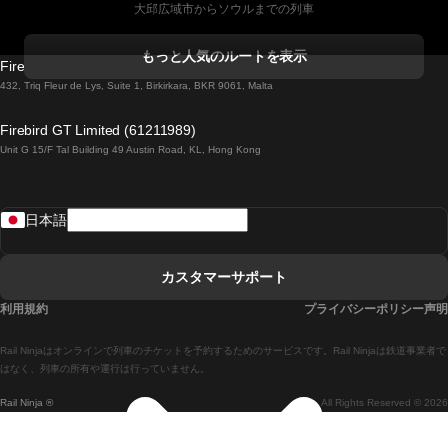
大邱広域市からソウルまでの列車
コークからダブリンまでの列車
もっと人気のルートを表示
Firebird GT Limited (OC 1451)
ダブリンからゴールウェイまでの列車
432, Triq Fleur de Lys, Suite 1, Birkirkara, BKR 9061, Malta
ロンドンからエディンバラまでの列車
Firebird GT Limited (61211989)
Unit G 15/F Tal Building 49 Austin Road, KL, Hong Kong
ローマからナポリまでの列車
リスボンからラゴスまでの列車
日本語
リスボンからコインブラまでの列車
マドリードからマラガまでの列車
カスタマーサポート
マドリードからリスボンまでの列車
利用規約
プライバシーポリシー声明
マドリードからバルセロナまでの列車
Rail Ninjaはオンラインで列車のチケットを予約するためのサービスです。Rail Ninjaは鉄道事業者で
マドリードからセビリアまでの列車
はなく、列車の所有や運行は行っていません。
Rail Ninja ®
All Rights Reserved © 2026
マドリードからアリカンテまでの列車
マラガからマドリードまでの列車