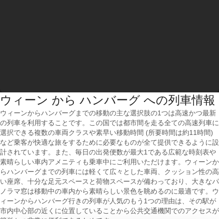
ウィーン から ハンバーグ への列車情報
ウィーンからハンバーグまでの移動の主な選択肢の1つは高速かつ最新
の列車を利用することです。この国では都市間を走る全ての高速列車に
選択できる複数の車両クラスや素早い移動時間 (所要時間は約11時間)
など乗客が快適な旅をするために必要なものが全て提供できるように設
計されています。また、毎日の出発便数が最大1である広範な時刻表や
素晴らしい車内アメニティも乗車中にご利用いただけます。ウィーンか
らハンバーグまでの列車には軽くて広々とした車両、クッション性の高
い座席、十分な足元スペースと荷物スペースが備わっており、大きなパ
ノラマ窓は移動中の車内から素晴らしい景色を眺めるのに最適です。ウ
ィーンからハンバーグ行きの列車が人気のもう1つの理由は、その駅が
市内中心部の近くに位置していることから公共交通機関でのアクセスが