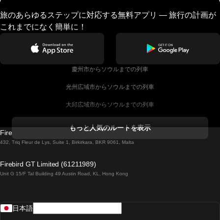
旅のあらゆるステップに対応する無料アプリ — 旅行の計画が
これまでになく簡単に！
慶州市からソウルまでの列車
光州広域市からソウルまでの列車
大邱広域市からソウルまでの列車
コークからダブリンまでの列車
もっと人気のルートを表示
Firebird GT Limited (OC 1451)
ダブリンからゴールウェイまでの列車
432, Triq Fleur de Lys, Suite 1, Birkirkara, BKR 9061, Malta
ロンドンからエディンバラまでの列車
Firebird GT Limited (61211989)
Unit G 15/F Tal Building 49 Austin Road, KL, Hong Kong
ローマからナポリまでの列車
リスボンからラゴスまでの列車
日本語
リスボンからコインブラまでの列車