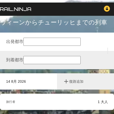
ウィーンからチューリッヒまでの列車
出発都市
到着都市
14 8月 2026
復路追加
1
大人
旅行者