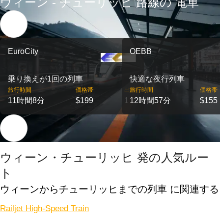
ウィーン - チューリッヒ 路線の 電車
EuroCity
OEBB
乗り換えが1回の列車
快適な夜行列車
旅行時間
価格帯
出発
旅行時間
価格帯
11時間8分
$199
1
12時間57分
$155
ウィーン・チューリッヒ 発の人気ルー
ト
ウィーンからチューリッヒまでの列車 に関連する
Railjet High-Speed Train