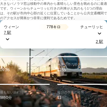
大きなパノラマ窓は移動中の車内から素晴らしい景色を眺めるのに最適
です。ウィーンからチューリッヒ行きの列車が人気のもう1つの理由
は、その駅が市内中心部の近くに位置していることから公共交通機関で
のアクセスが簡単かつ非常に便利であるためです。
778キロ
ウィーン
チューリッヒ
7 駅
2 駅
最も早い出発：
列車切符の最低価格：
09:28
$155
最も短い旅行時間：
毎日の平均の出発：
9時0分
11