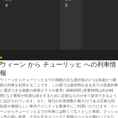
4
5
1
ウィーン から チューリッヒ への列車情
2
報
ウィーンからチューリッヒまでの移動の主な選択肢の1つは高速かつ最
新の列車を利用することです。この国では都市間を走る全ての高速列車
に選択できる複数の車両クラスや素早い移動時間 (所要時間は約10時
間) など乗客が快適な旅をするために必要なものが全て提供できるよう
に設計されています。また、毎日の出発便数が最大11である広範な時
刻表や素晴らしい車内アメニティも乗車中にご利用いただけます。ウィ
ーンからチューリッヒまでの列車には軽くて広々とした車両、クッショ
ン性の高い座席、十分な足元スペースと荷物スペースが備わっており、