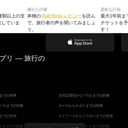
優れた評価
柔軟な計画
種類以上の支
本物の
Rail Ninja レビュー
を読ん
最大1年前ま
意していま
で、旅行者の声を聞いてみましょ
チケットを
う。
す！
リ — 旅行の
までの列車
大邱広域市からソウルまでの列車
バラまでの列車
ローマからナポリまでの列車
までの列車
マドリードからリスボンまでの列車
ンテまでの列車
マラガからマドリードまでの列車