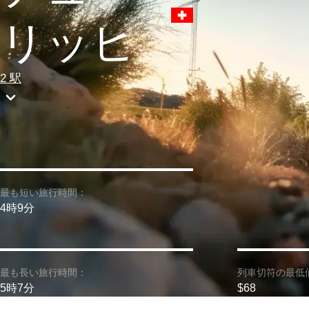
リッヒ
2 駅
最も短い旅行時間：
4時9分
最も長い旅行時間：
列車切符の最低
5時7分
$68