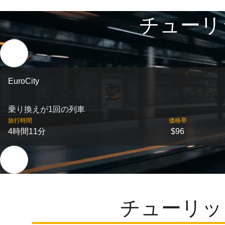
チューリ
EuroCity
乗り換えが1回の列車
旅行時間
価格帯
4時間11分
$96
チューリッ