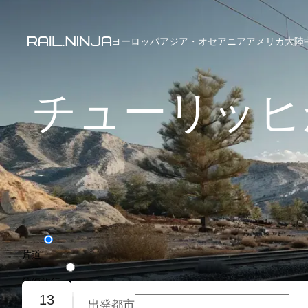
ヨーロッパ
アジア・オセアニア
アメリカ大陸
チューリッヒ
片道
往復旅行
13
出発都市