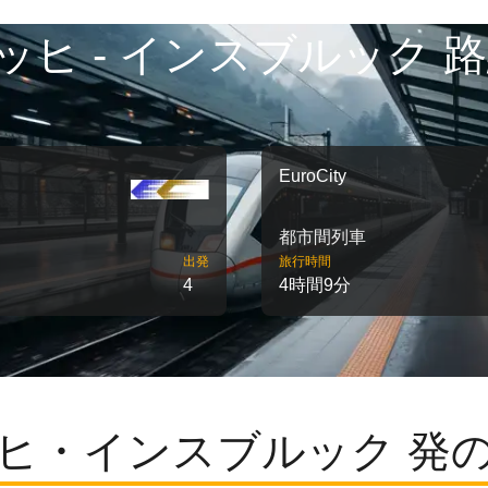
ッヒ - インスブルック 路
EuroCity
都市間列車
出発
旅行時間
4
4時間9分
ヒ・インスブルック 発