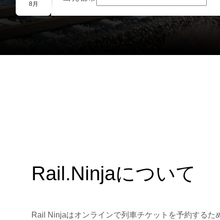
団体予約
8月
Rail.Ninjaについて
Rail Ninjaはオンラインで列車チケットを予