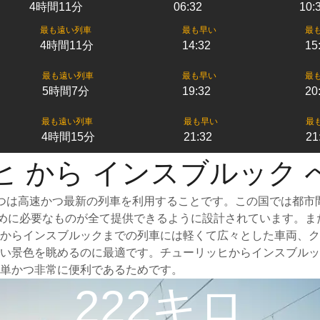
4時間11分
06:32
10:
最も遠い列車
最も早い
最
4時間11分
14:32
15
最も遠い列車
最も早い
最
5時間7分
19:32
20
最も遠い列車
最も早い
最
4時間15分
21:32
21
ヒ から インスブルック 
つは高速かつ最新の列車を利用することです。この国では都市
るために必要なものが全て提供できるように設計されています。
からインスブルックまでの列車には軽くて広々とした車両、ク
い景色を眺めるのに最適です。チューリッヒからインスブルッ
単かつ非常に便利であるためです。
222キロ