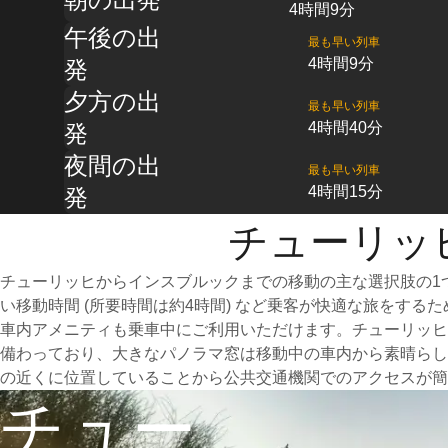
4時間9分
午後の出
最も早い列車
4時間9分
発
夕方の出
最も早い列車
4時間40分
発
夜間の出
最も早い列車
4時間15分
発
チューリッ
チューリッヒからインスブルックまでの移動の主な選択肢の1
い移動時間 (所要時間は約4時間) など乗客が快適な旅をす
車内アメニティも乗車中にご利用いただけます。チューリッヒ
備わっており、大きなパノラマ窓は移動中の車内から素晴らし
の近くに位置していることから公共交通機関でのアクセスが簡
チュー