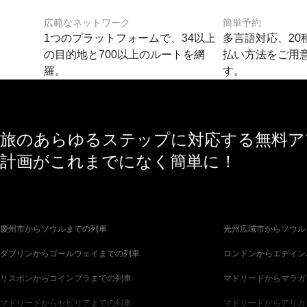
広範なネットワーク
簡単予約
1つのプラットフォームで、34以上
多言語対応、20
の目的地と700以上のルートを網
払い方法をご用
羅。
す。
旅のあらゆるステップに対応する無料アプ
計画がこれまでになく簡単に！
慶州市からソウルまでの列車
光州広域市からソウル
ダブリンからゴールウェイまでの列車
ロンドンからエディン
リスボンからコインブラまでの列車
マドリードからマラガ
マドリードからセビリアまでの列車
マドリードからアリカ