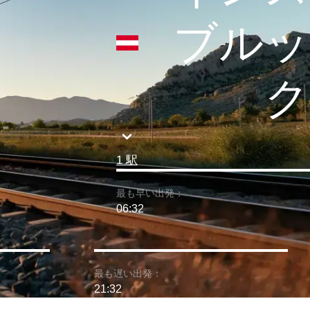
ブルッ
ク
1 駅
最も早い出発：
06:32
最も遅い出発：
21:32