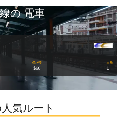
線の 電車
価格帯
出発
$68
1
の人気ルート