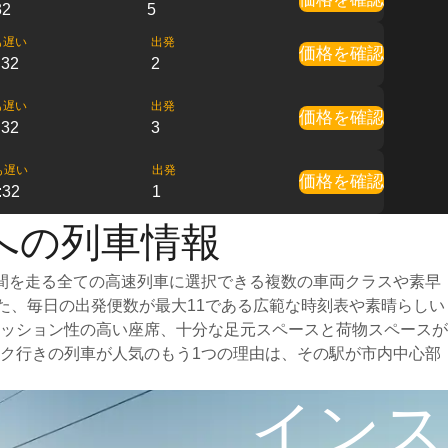
32
5
も遅い
出発
価格を確認
:32
2
も遅い
出発
価格を確認
:32
3
も遅い
出発
価格を確認
:32
1
への列車情報
間を走る全ての高速列車に選択できる複数の車両クラスや素早
また、毎日の出発便数が最大11である広範な時刻表や素晴らしい
ッション性の高い座席、十分な足元スペースと荷物スペースが
ク行きの列車が人気のもう1つの理由は、その駅が市内中心部
インス