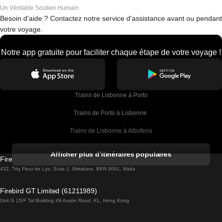
Un Véritable Soutien Humain
Besoin d'aide ? Contactez notre service d'assistance avant ou pendant
votre voyage.
Notre app gratuite pour faciliter chaque étape de votre voyage !
Trains de Lisbonne à Porto
Trains de Porto à Lisbonne 
Trains de Lisbonne à Albufeira
Trains de Albufeira à Lisbonne
Afficher plus d'itinéraires populaires
Firebird GT Limited (OC 1451)
Trains de Lisbonne à Lagos
432, Triq Fleur de Lys, Suite 1, Birkirkara, BKR 9061, Malta
Trains de Lagos à Lisbonne
Firebird GT Limited (61211989)
Unit G 15/F Tal Building 49 Austin Road, KL, Hong Kong
Trains de Lisbonne à Madrid
Trains de Madrid à Lisbonne