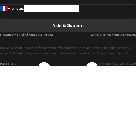
Français
Trains de Lisbonne à Faro
Trains de Faro à Lisbonne
Aide & Support
Trains de Lisbonne à Coimbra
Conditions Générales de Vente
Politique de confidentialité
Trains de Coimbra à Lisbonne
Rail.Ninja est un service indépendant de réservation en ligne de billets de train dans le monde
Trains de Lisbonne à Braga
entier. Rail Ninja n'est pas un transporteur ferroviaire et ne possède ni n'exploite aucun train.
Rail Ninja ®
All Rights Reserved © 2026
Trains de Braga à Lisbonne
Trains de Porto à Coimbra
Trains de Coimbra à Porto
Trains de Barcelone à Madrid
Trains de Madrid à Barcelone
Trains de Barcelone à Valence
Trains de Valence à Barcelone