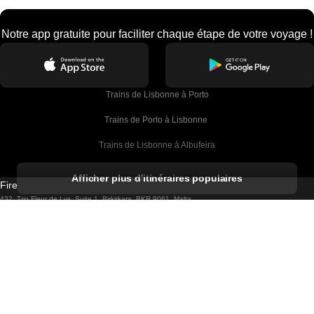
Notre app gratuite pour faciliter chaque étape de votre voyage !
Trains de Lisbonne à Porto
Trains de Porto à Lisbonne 
Trains de Lisbonne à Albufeira
Trains de Albufeira à Lisbonne
Afficher plus d'itinéraires populaires
Firebird GT Limited (OC 1451)
Trains de Lisbonne à Lagos
432, Triq Fleur de Lys, Suite 1, Birkirkara, BKR 9061, Malta
Trains de Lagos à Lisbonne
Firebird GT Limited (61211989)
Unit G 15/F Tal Building 49 Austin Road, KL, Hong Kong
Trains de Lisbonne à Madrid
Trains de Madrid à Lisbonne
Français
Trains de Lisbonne à Faro