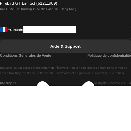
Firebird GT Limited (61211989)
Unit G 15/F Tal Building 49 Austin Road, KL, Hong Kong
Trains de Lisbonne à Madrid
Trains de Madrid à Lisbonne
Français
Trains de Lisbonne à Faro
Trains de Faro à Lisbonne
Aide & Support
Trains de Lisbonne à Coimbra
Conditions Générales de Vente
Politique de confidentialité
Trains de Coimbra à Lisbonne
Rail.Ninja est un service indépendant de réservation en ligne de billets de train dans le monde
Trains de Lisbonne à Braga
entier. Rail Ninja n'est pas un transporteur ferroviaire et ne possède ni n'exploite aucun train.
Rail Ninja ®
All Rights Reserved © 2026
Trains de Braga à Lisbonne
Trains de Porto à Coimbra
Trains de Coimbra à Porto
Trains de Barcelone à Madrid
Trains de Madrid à Barcelone