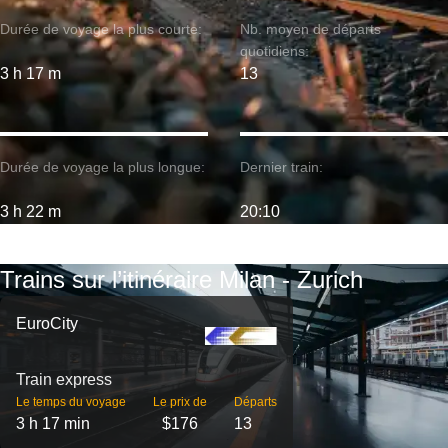
Durée de voyage la plus courte:
Nb. moyen de départs
quotidiens:
3 h 17 m
13
Durée de voyage la plus longue:
Dernier train:
3 h 22 m
20:10
Trains sur l’itinéraire Milan - Zurich
EuroCity
Train express
Le temps du voyage
Le prix de
Départs
3 h 17 min
$176
13