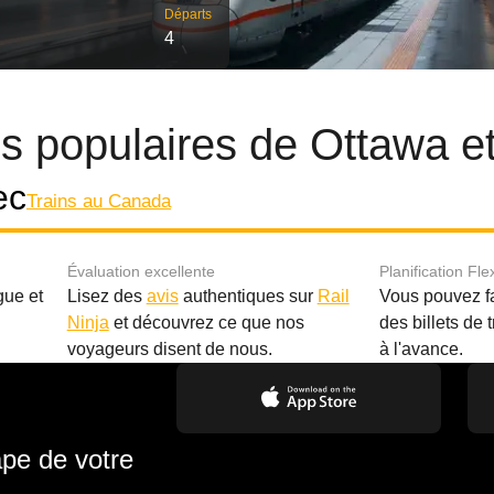
Départs
4
res populaires de Ottawa 
ec
Trains au Canada
Évaluation excellente
Planification Fle
gue et
Lisez des
avis
authentiques sur
Rail
Vous pouvez f
Ninja
et découvrez ce que nos
des billets de 
.
voyageurs disent de nous.
à l'avance.
ape de votre