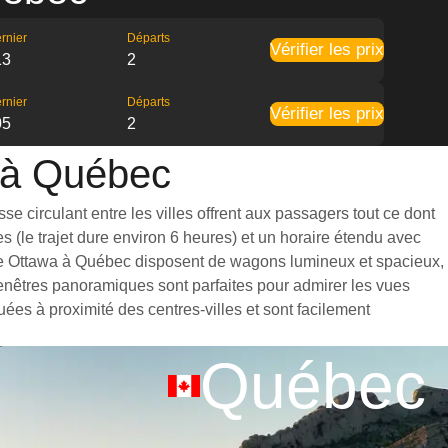
rnier
Départs
Vérifier les prix
13
2
rnier
Départs
Vérifier les prix
05
2
a à Québec
e circulant entre les villes offrent aux passagers tout ce dont
s (le trajet dure environ 6 heures) et un horaire étendu avec
s de Ottawa à Québec disposent de wagons lumineux et spacieux,
nêtres panoramiques sont parfaites pour admirer les vues
uées à proximité des centres-villes et sont facilement
Québec