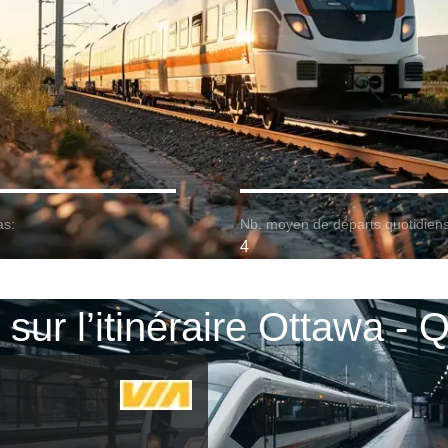
as:
Nb. moyen de départs quotidiens
4
 sur l’itinéraire Ottawa -