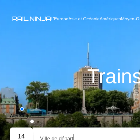
L'Europe
Asie et Océanie
Amériques
Moyen-Ori
Train
Aller simple
Aller-retour
14
Ville de départ