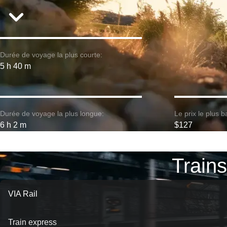
Durée de voyage la plus courte:
5 h 40 m
Durée de voyage la plus longue:
Le prix le plus b
6 h 2 m
$127
Trains
VIA Rail
Train express