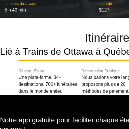
Le temps du voyage
Le prix de
5 h 40 min
$127
Itinérai
Lié à Trains de Ottawa à Québ
Réseau Étendu
Réservation Pratique
Une plate-forme, 34+
Nous parlons votre lan
destinations, 700+ itinéraires
proposons plus de 20
dans le monde entier.
méthodes de paiement
Notre app gratuite pour faciliter chaque ét