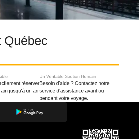
et Québec
xible
Un Véritable Soutien Humain
acilement réserver
Besoin d'aide ? Contactez notre
train jusqu'à un an
service d'assistance avant ou
pendant votre voyage.