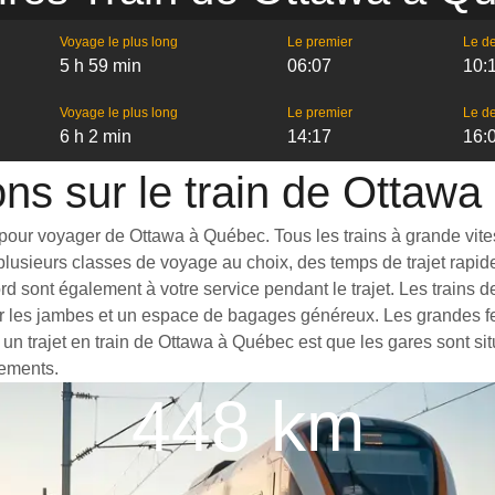
Voyage le plus long
Le premier
Le de
5 h 59 min
06:07
10:
Voyage le plus long
Le premier
Le de
6 h 2 min
14:17
16:
ons sur le train de Ottaw
pour voyager de Ottawa à Québec. Tous les trains à grande vitess
plusieurs classes de voyage au choix, des temps de trajet rapide
rd sont également à votre service pendant le trajet. Les train
r les jambes et un espace de bagages généreux. Les grandes fe
un trajet en train de Ottawa à Québec est que les gares sont sit
cements.
448 km