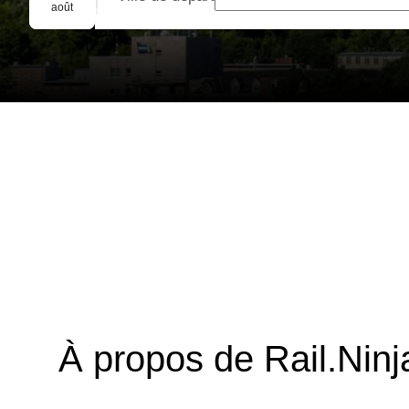
Réservation de groupe
août
À propos de Rail.Ninj