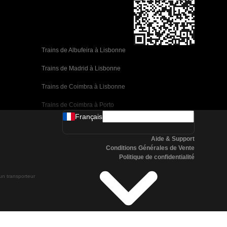
Trains de Albufeira à Lisbonne
Trains de Madrid à Lisbonne
Trains de Coimbra à Lisbonne
Trains de Coimbra à Porto
Français
Trains de Valence à Barcelone
Aide & Support
Trains de Séville à Barcelone
Conditions Générales de Vente
Politique de confidentialité
Trains de Malaga à Barcelone
 un transporteur
Trains de Malaga à Madrid
Trains de Cordoue à Madrid
Trains de San Sebastian à Madrid