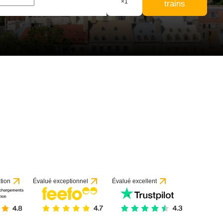
×
1
trains
 57 avis
tion
Évalué exceptionnel
Évalué excellent