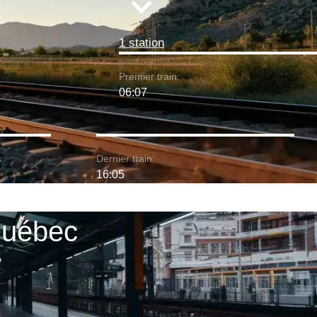
1 station
Premier train:
06:07
:
Dernier train:
16:05
 Québec