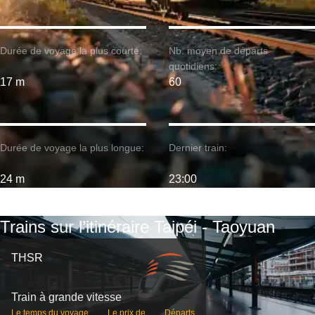
Durée de voyage la plus courte:
Nb. moyen de départs
quotidiens:
17 m
60
Durée de voyage la plus longue:
Dernier train:
24 m
23:00
Trains sur l’itinéraire Taipéi - Taoyuan
THSR
Train à grande vitesse
Le temps du voyage
Le prix de
Départs