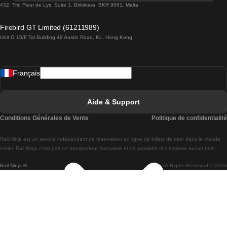
Trains de Lisbonne à Lagos
432, Triq Fleur de Lys, Suite 1, Birkirkara, BKR 9061, Malta
Trains de Lagos à Lisbonne
Firebird GT Limited (61211989)
Unit G 15/F Tal Building 49 Austin Road, KL, Hong Kong
Trains de Lisbonne à Madrid
Trains de Madrid à Lisbonne
Français
Trains de Lisbonne à Faro
Trains de Faro à Lisbonne
Aide & Support
Trains de Lisbonne à Coimbra
Conditions Générales de Vente
Politique de confidentialité
Trains de Coimbra à Lisbonne
Rail.Ninja est un service indépendant de réservation en ligne de billets de train dans le monde
Trains de Lisbonne à Braga
entier. Rail Ninja n'est pas un transporteur ferroviaire et ne possède ni n'exploite aucun train.
Rail Ninja ®
All Rights Reserved © 2026
Trains de Braga à Lisbonne
Trains de Porto à Coimbra
Trains de Coimbra à Porto
Trains de Barcelone à Madrid