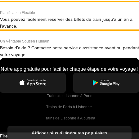
Planification Flexible
Vous pouvez facilement réserver des billets de train jusqu'à un an à
l'avance.
Un Véritable Soutien Humain
Besoin d'aide ? Contactez notre service d'assistance avant ou pendant
votre voyage.
Notre app gratuite pour faciliter chaque étape de votre voyage !
Trains de Lisbonne à Porto
Trains de Porto à Lisbonne 
Trains de Lisbonne à Albufeira
Trains de Albufeira à Lisbonne
Afficher plus d'itinéraires populaires
Firebird GT Limited (OC 1451)