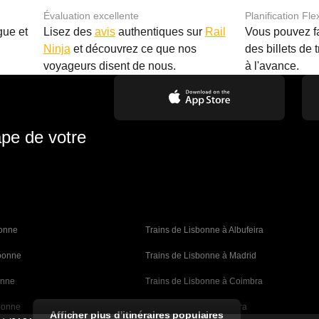
Évaluation excellente
Planification Fle
gue et
Lisez des
avis
authentiques sur
Rail
Vous pouvez f
Ninja
et découvrez ce que nos
des billets de 
.
voyageurs disent de nous.
à l'avance.
ape de votre
bonne 
Trains de Lisbonne à Albufeira
sbonne
Trains de Lisbonne à Madrid
onne
Trains de Lisbonne à Coimbra
bonne
Trains de Porto à Coimbra
Afficher plus d'itinéraires populaires