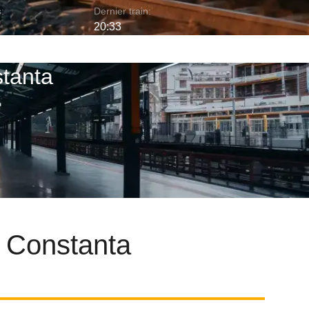
:
Dernier train:
20:33
stanta
t Constanta