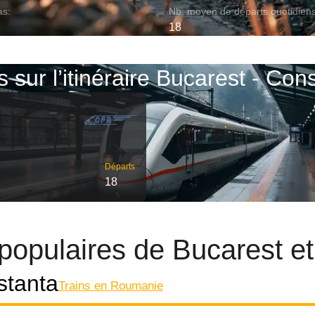
as:
Nb. moyen de départs quotidiens
18
s sur l’itinéraire Bucarest - Con
Départs
18
s populaires de Bucarest e
stanta
Trains en Roumanie