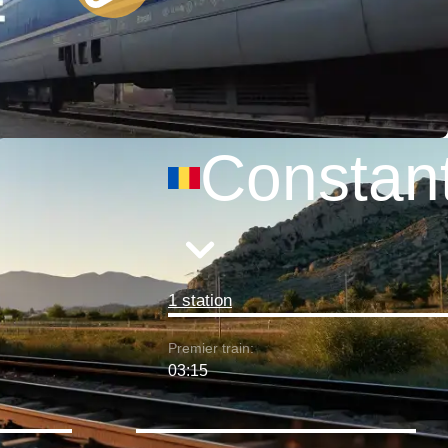
Constan
1 station
Premier train:
03:15