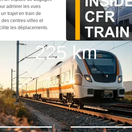
ur admirer les vues
un trajet en train de
des centres-villes et
cilite les déplacements.
225 km