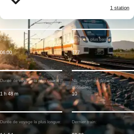
1 station
Premier train:
Le prix le plus bas:
06:00
$77
Durée de voyage la plus courte:
Nb. moyen de départs
quotidiens:
1 h 48 m
10
Durée de voyage la plus longue:
Dernier train: