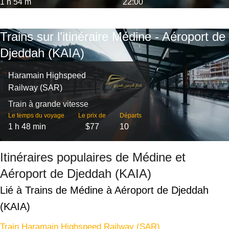
1 h 54 m
22:00
Trains sur l’itinéraire Médine - Aéroport de
Djeddah (KAIA)
Haramain Highspeed
Railway (SAR)
Train à grande vitesse
Le temps du voyage
Le prix de
Départs
1 h 48 min
$77
10
Itinéraires populaires de Médine et
Aéroport de Djeddah (KAIA)
Lié à Trains de Médine à Aéroport de Djeddah 
(KAIA)
Train Haramain Highspeed Railway (SAR)