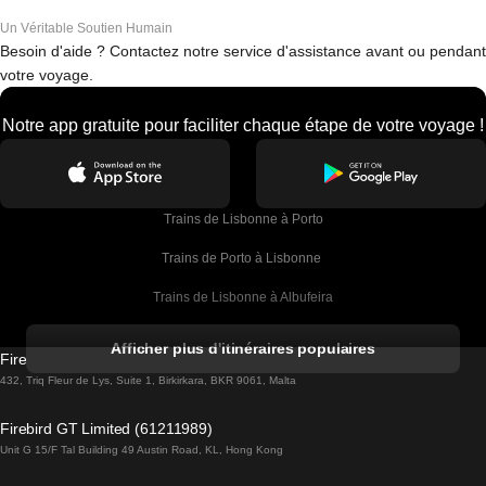
Un Véritable Soutien Humain
Besoin d'aide ? Contactez notre service d'assistance avant ou pendant
votre voyage.
Notre app gratuite pour faciliter chaque étape de votre voyage !
Trains de Lisbonne à Porto
Trains de Porto à Lisbonne 
Trains de Lisbonne à Albufeira
Trains de Albufeira à Lisbonne
Afficher plus d'itinéraires populaires
Firebird GT Limited (OC 1451)
Trains de Lisbonne à Lagos
432, Triq Fleur de Lys, Suite 1, Birkirkara, BKR 9061, Malta
Trains de Lagos à Lisbonne
Firebird GT Limited (61211989)
Unit G 15/F Tal Building 49 Austin Road, KL, Hong Kong
Trains de Lisbonne à Madrid