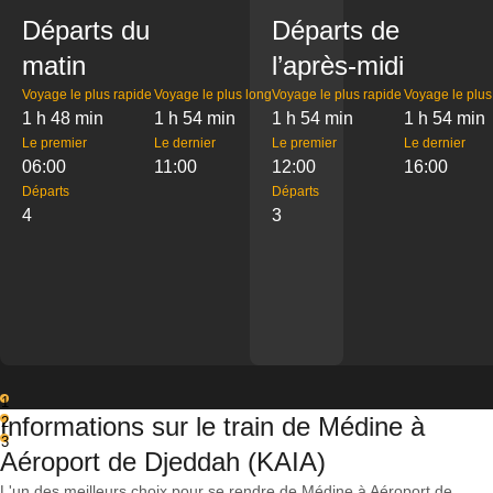
Départs du
Départs de
matin
l’après-midi
Voyage le plus rapide
Voyage le plus long
Voyage le plus rapide
Voyage le plus
1 h 48 min
1 h 54 min
1 h 54 min
1 h 54 min
Le premier
Le dernier
Le premier
Le dernier
06:00
11:00
12:00
16:00
Départs
Départs
4
3
1
Informations sur le train de Médine à
2
3
Aéroport de Djeddah (KAIA)
L'un des meilleurs choix pour se rendre de Médine à Aéroport de