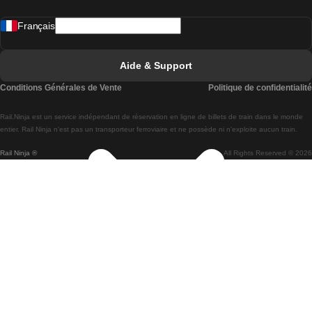
Trains de Madrid à Lisbonne
Français
Trains de Lisbonne à Faro
Trains de Faro à Lisbonne
Aide & Support
Trains de Lisbonne à Coimbra
Conditions Générales de Vente
Politique de confidentialité
Trains de Coimbra à Lisbonne
Rail.Ninja est un service indépendant de réservation en ligne de billets de train dans le monde
Trains de Lisbonne à Braga
entier. Rail Ninja n'est pas un transporteur ferroviaire et ne possède ni n'exploite aucun train.
Rail Ninja ®
All Rights Reserved © 2026
Trains de Braga à Lisbonne
Trains de Porto à Coimbra
Trains de Coimbra à Porto
Trains de Barcelone à Madrid
Trains de Madrid à Barcelone
Trains de Barcelone à Valence
Trains de Valence à Barcelone