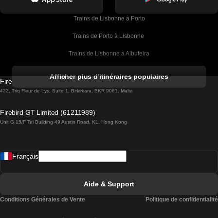
Trains de Lisbonne à Porto
Trains de Porto à Lisbonne 
Trains de Lisbonne à Albufeira
Trains de Albufeira à Lisbonne
Afficher plus d'itinéraires populaires
Firebird GT Limited (OC 1451)
Trains de Lisbonne à Lagos
432, Triq Fleur de Lys, Suite 1, Birkirkara, BKR 9061, Malta
Trains de Lagos à Lisbonne
Firebird GT Limited (61211989)
Unit G 15/F Tal Building 49 Austin Road, KL, Hong Kong
Trains de Lisbonne à Madrid
Trains de Madrid à Lisbonne
Français
Trains de Lisbonne à Faro
Trains de Faro à Lisbonne
Aide & Support
Trains de Lisbonne à Coimbra
Conditions Générales de Vente
Politique de confidentialité
Trains de Coimbra à Lisbonne