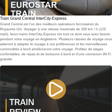
Train Grand Central InterCity-Express
Grand Central est l'un des meilleurs opérateurs ferroviaires du
Royaume-Uni. Voyager à une vitesse maximale de 200 km / h (125
mph), leurs trains InterCity-Express ont tout ce dont vous avez besoin
pendant votre voyage en Angleterre. Plusieurs classes de voyage vous
aideront à adapter le voyage à vos préférences et les merveilleuses
commodités à bord amélioreront votre voyage. Profitez de sièges
confortables, de repas et de boissons à bord et d'une connexion Wi-Fi
gratuite.