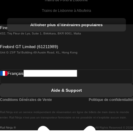
Trains de Porto à Lisbonne 
Trains de Lisbonne à Albufeira
Trains de Albufeira à Lisbonne
Afficher plus d'itinéraires populaires
Firebird GT Limited (OC 1451)
Trains de Lisbonne à Lagos
432, Triq Fleur de Lys, Suite 1, Birkirkara, BKR 9061, Malta
Trains de Lagos à Lisbonne
Firebird GT Limited (61211989)
Unit G 15/F Tal Building 49 Austin Road, KL, Hong Kong
Trains de Lisbonne à Madrid
Trains de Madrid à Lisbonne
Français
Trains de Lisbonne à Faro
Trains de Faro à Lisbonne
Aide & Support
Trains de Lisbonne à Coimbra
Conditions Générales de Vente
Politique de confidentialité
Trains de Coimbra à Lisbonne
Rail.Ninja est un service indépendant de réservation en ligne de billets de train dans le monde
Trains de Lisbonne à Braga
entier. Rail Ninja n'est pas un transporteur ferroviaire et ne possède ni n'exploite aucun train.
Rail Ninja ®
All Rights Reserved © 2026
Trains de Braga à Lisbonne