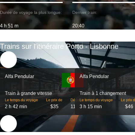
Durée de voyage la plus longue:
Dernier train:
4 h 51 m
20:40
Trains sur l’itinéraire Porto - Lisbonne
Alfa Pendular
Alfa Pendular
Train à grande vitesse
Train à 1 changement
Le temps du voyage
Le prix de
Départs
Le temps du voyage
Le prix 
2 h 42 min
$35
11
3 h 15 min
$46