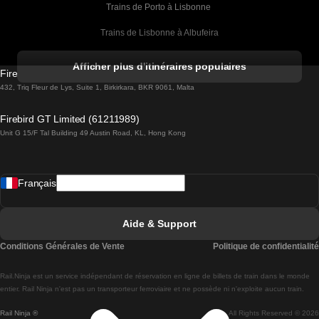
Trains de Porto à Lisbonne 
Trains de Lisbonne à Albufeira
Trains de Albufeira à Lisbonne
Afficher plus d'itinéraires populaires
Firebird GT Limited (OC 1451)
Trains de Lisbonne à Lagos
432, Triq Fleur de Lys, Suite 1, Birkirkara, BKR 9061, Malta
Trains de Lagos à Lisbonne
Firebird GT Limited (61211989)
Unit G 15/F Tal Building 49 Austin Road, KL, Hong Kong
Trains de Lisbonne à Madrid
Trains de Madrid à Lisbonne
Français
Trains de Lisbonne à Faro
Trains de Faro à Lisbonne
Aide & Support
Trains de Lisbonne à Coimbra
Conditions Générales de Vente
Politique de confidentialité
Trains de Coimbra à Lisbonne
Rail.Ninja est un service indépendant de réservation en ligne de billets de train dans le monde
Trains de Lisbonne à Braga
entier. Rail Ninja n'est pas un transporteur ferroviaire et ne possède ni n'exploite aucun train.
Rail Ninja ®
All Rights Reserved © 2026
Trains de Braga à Lisbonne