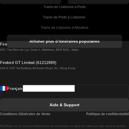
Trains de Lisbonne à Porto
Trains de Porto à Lisbonne 
Trains de Lisbonne à Albufeira
Trains de Albufeira à Lisbonne
Afficher plus d'itinéraires populaires
Firebird GT Limited (OC 1451)
Trains de Lisbonne à Lagos
432, Triq Fleur de Lys, Suite 1, Birkirkara, BKR 9061, Malta
Trains de Lagos à Lisbonne
Firebird GT Limited (61211989)
Unit G 15/F Tal Building 49 Austin Road, KL, Hong Kong
Trains de Lisbonne à Madrid
Trains de Madrid à Lisbonne
Français
Trains de Lisbonne à Faro
Trains de Faro à Lisbonne
Aide & Support
Trains de Lisbonne à Coimbra
Conditions Générales de Vente
Politique de confidentialité
Trains de Coimbra à Lisbonne
Rail.Ninja est un service indépendant de réservation en ligne de billets de train dans le monde