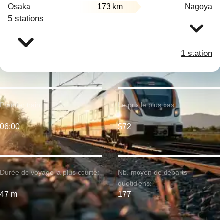
Osaka
173 km
Nagoya
5 stations
1 station
Premier train:
Le prix le plus bas:
06:00
$72
Durée de voyage la plus courte:
Nb. moyen de départs
quotidiens:
47 m
177