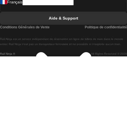
Français
Trains de Lisbonne à Faro
Trains de Faro à Lisbonne
Aide & Support
Trains de Lisbonne à Coimbra
Conditions Générales de Vente
Politique de confidentialité
Trains de Coimbra à Lisbonne
Rail.Ninja est un service indépendant de réservation en ligne de billets de train dans le monde
Trains de Lisbonne à Braga
entier. Rail Ninja n'est pas un transporteur ferroviaire et ne possède ni n'exploite aucun train.
Rail Ninja ®
All Rights Reserved © 2026
Trains de Braga à Lisbonne
Trains de Porto à Coimbra
Trains de Coimbra à Porto
Trains de Barcelone à Madrid
Trains de Madrid à Barcelone
Trains de Barcelone à Valence
Trains de Valence à Barcelone
Trains de Barcelone à Paris