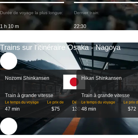
Durée de voyage la plus longue:
Dernier train:
1 h 10 m
22:30
Trains sur l’itinéraire Osaka - Nagoya
Nozomi Shinkansen
Hikari Shinkansen
Train à grande vitesse
Train à grande vitesse
Le temps du voyage
Le prix de
Départs
Le temps du voyage
Le prix 
47 min
$75
130
48 min
$72