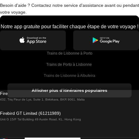
Besoin d'aide ? Contactez notre service d'assistance avant ou pendant
votre voyage.
Notre app gratuite pour faciliter chaque étape de votre voyage !
Trains de Lisbonne à Porto
Trains de Porto à Lisbonne 
Trains de Lisbonne à Albufeira
Trains de Albufeira à Lisbonne
Afficher plus d'itinéraires populaires
Firebird GT Limited (OC 1451)
Trains de Lisbonne à Lagos
432, Triq Fleur de Lys, Suite 1, Birkirkara, BKR 9061, Malta
Trains de Lagos à Lisbonne
Firebird GT Limited (61211989)
Unit G 15/F Tal Building 49 Austin Road, KL, Hong Kong
Trains de Lisbonne à Madrid
Trains de Madrid à Lisbonne