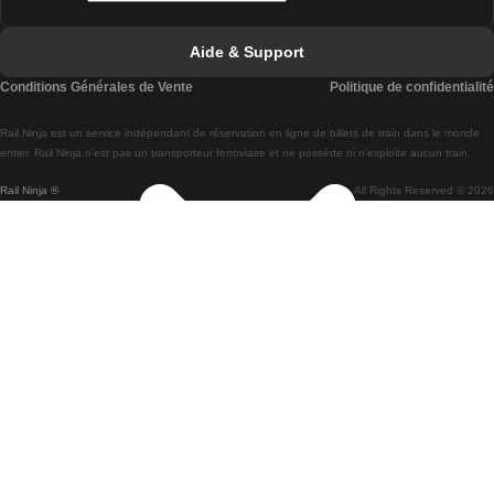
Trains de Faro à Lisbonne
Aide & Support
Trains de Lisbonne à Coimbra
Conditions Générales de Vente
Politique de confidentialité
Trains de Coimbra à Lisbonne
Rail.Ninja est un service indépendant de réservation en ligne de billets de train dans le monde
Trains de Lisbonne à Braga
entier. Rail Ninja n'est pas un transporteur ferroviaire et ne possède ni n'exploite aucun train.
Rail Ninja ®
All Rights Reserved © 2026
Trains de Braga à Lisbonne
Trains de Porto à Coimbra
Trains de Coimbra à Porto
Trains de Barcelone à Madrid
Trains de Madrid à Barcelone
Trains de Barcelone à Valence
Trains de Valence à Barcelone
Trains de Barcelone à Paris