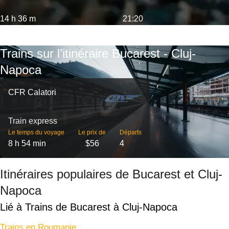
14 h 36 m
21:20
Trains sur l’itinéraire Bucarest - Cluj-
Napoca
CFR Calatori
Train express
Le temps du voyage
Le prix de
Départs
8 h 54 min
$56
4
Itinéraires populaires de Bucarest et Cluj-
Napoca
Lié à Trains de Bucarest à Cluj-Napoca
Trains en Roumanie