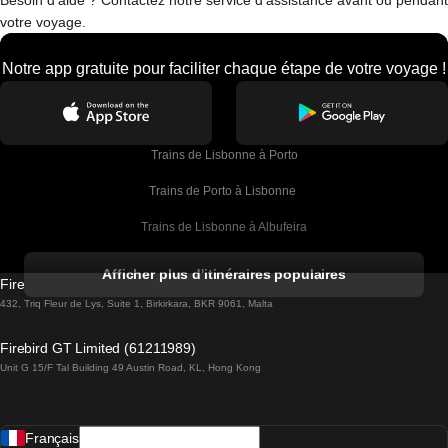
Besoin d'aide ? Contactez notre service d'assistance avant ou pendant
votre voyage.
Notre app gratuite pour faciliter chaque étape de votre voyage !
Trains de Lisbonne à Porto
Trains de Porto à Lisbonne 
Trains de Lisbonne à Albufeira
Trains de Albufeira à Lisbonne
Afficher plus d'itinéraires populaires
Firebird GT Limited (OC 1451)
Trains de Lisbonne à Lagos
432, Triq Fleur de Lys, Suite 1, Birkirkara, BKR 9061, Malta
Trains de Lagos à Lisbonne
Firebird GT Limited (61211989)
Unit G 15/F Tal Building 49 Austin Road, KL, Hong Kong
Trains de Lisbonne à Madrid
Trains de Madrid à Lisbonne
Français
Trains de Lisbonne à Faro