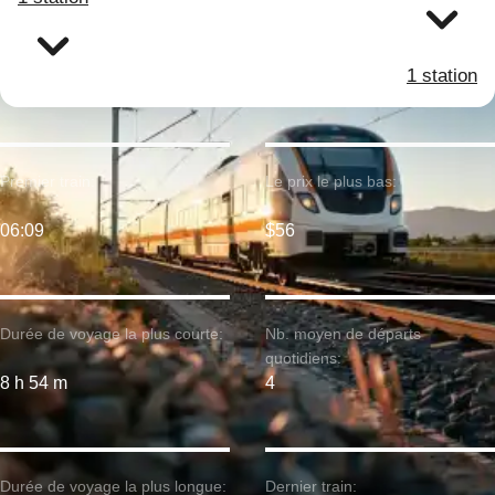
1 station
Premier train:
Le prix le plus bas:
06:09
$56
Durée de voyage la plus courte:
Nb. moyen de départs
quotidiens:
8 h 54 m
4
Durée de voyage la plus longue:
Dernier train: