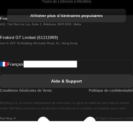
Trains de Lisbonne à Albufeira
Trains de Albufeira à Lisbonne
Afficher plus d'itinéraires populaires
Firebird GT Limited (OC 1451)
Trains de Lisbonne à Lagos
432, Triq Fleur de Lys, Suite 1, Birkirkara, BKR 9061, Malta
Trains de Lagos à Lisbonne
Firebird GT Limited (61211989)
Unit G 15/F Tal Building 49 Austin Road, KL, Hong Kong
Trains de Lisbonne à Madrid
Trains de Madrid à Lisbonne
Français
Trains de Lisbonne à Faro
Trains de Faro à Lisbonne
Aide & Support
Trains de Lisbonne à Coimbra
Conditions Générales de Vente
Politique de confidentialité
Trains de Coimbra à Lisbonne
Rail.Ninja est un service indépendant de réservation en ligne de billets de train dans le monde
Trains de Lisbonne à Braga
entier. Rail Ninja n'est pas un transporteur ferroviaire et ne possède ni n'exploite aucun train.
Rail Ninja ®
All Rights Reserved © 2026
Trains de Braga à Lisbonne
Trains de Porto à Coimbra