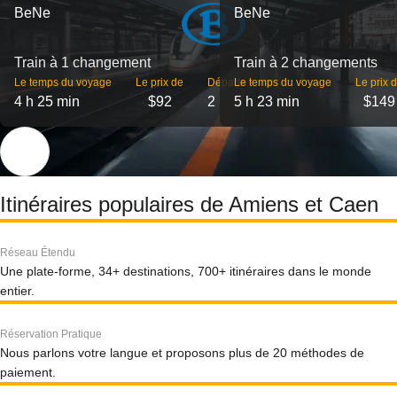
BeNe
BeNe
Train à 1 changement
Train à 2 changements
Le temps du voyage
Le prix de
Départs
Le temps du voyage
Le prix 
4 h 25 min
$92
2
5 h 23 min
$149
Itinéraires populaires de Amiens et Caen
Réseau Étendu
Une plate-forme, 34+ destinations, 700+ itinéraires dans le monde
entier.
Réservation Pratique
Nous parlons votre langue et proposons plus de 20 méthodes de
paiement.