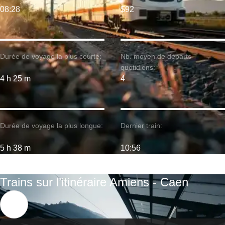
08:28
$92
Durée de voyage la plus courte:
Nb. moyen de départs
quotidiens:
4 h 25 m
4
Durée de voyage la plus longue:
Dernier train:
5 h 38 m
10:56
Trains sur l’itinéraire Amiens - Caen