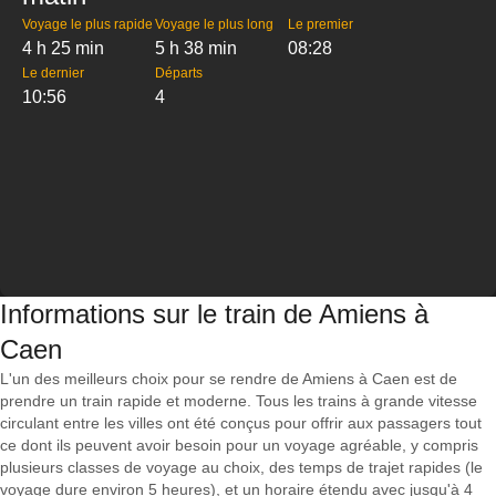
Voyage le plus rapide
Voyage le plus long
Le premier
4 h 25 min
5 h 38 min
08:28
Le dernier
Départs
10:56
4
Informations sur le train de Amiens à
Caen
L'un des meilleurs choix pour se rendre de Amiens à Caen est de
prendre un train rapide et moderne. Tous les trains à grande vitesse
circulant entre les villes ont été conçus pour offrir aux passagers tout
ce dont ils peuvent avoir besoin pour un voyage agréable, y compris
plusieurs classes de voyage au choix, des temps de trajet rapides (le
voyage dure environ 5 heures), et un horaire étendu avec jusqu'à 4