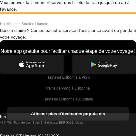
Vous pouvez facilement réserver des billets de train jusqu'à un an à
l'avance.
Un Véritable Soutien Humain
Besoin d'aide ? Contactez notre service d'assistance avant ou pendant
votre voyage.
Notre app gratuite pour faciliter chaque étape de votre voyage !
Trains de Lisbonne à Porto
Trains de Porto à Lisbonne 
Trains de Lisbonne à Albufeira
Trains de Albufeira à Lisbonne
Afficher plus d'itinéraires populaires
Firebird GT Limited (OC 1451)
Trains de Lisbonne à Lagos
432, Triq Fleur de Lys, Suite 1, Birkirkara, BKR 9061, Malta
Trains de Lagos à Lisbonne