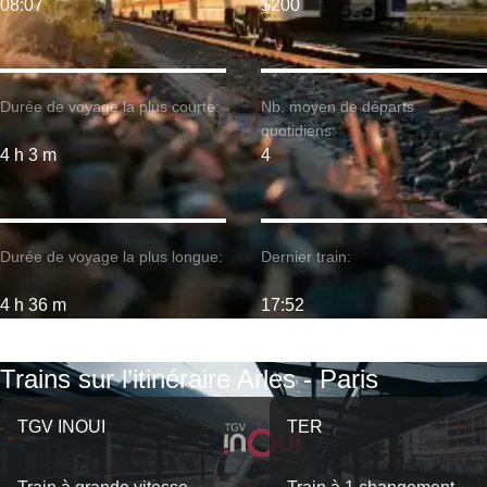
08:07
$200
Durée de voyage la plus courte:
Nb. moyen de départs
quotidiens:
4 h 3 m
4
Durée de voyage la plus longue:
Dernier train:
4 h 36 m
17:52
Trains sur l’itinéraire Arles - Paris
TGV INOUI
TER