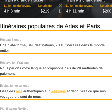
Train à grande vitesse
Train à 1 changement
Le temps du voyage
Le prix de
Départs
Le temps du voyage
Le prix 
4 h 3 min
$219
1
4 h 11 min
$200
Itinéraires populaires de Arles et Paris
Réseau Étendu
Une plate-forme, 34+ destinations, 700+ itinéraires dans le monde
entier.
Réservation Pratique
Nous parlons votre langue et proposons plus de 20 méthodes de
paiement.
Évaluation excellente
Lisez des
avis
authentiques sur
Rail Ninja
et découvrez ce que nos
voyageurs disent de nous.
Planification Flexible