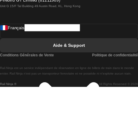
Firebird GT Limited (61211989)
Unit G 15/F Tal Building 49 Austin Road, KL, Hong Kong
Trains de Lisbonne à Madrid
Trains de Madrid à Lisbonne
Français
Trains de Lisbonne à Faro
Trains de Faro à Lisbonne
Aide & Support
Trains de Lisbonne à Coimbra
Conditions Générales de Vente
Politique de confidentialité
Trains de Coimbra à Lisbonne
Rail.Ninja est un service indépendant de réservation en ligne de billets de train dans le monde
Trains de Lisbonne à Braga
entier. Rail Ninja n'est pas un transporteur ferroviaire et ne possède ni n'exploite aucun train.
Rail Ninja ®
All Rights Reserved © 2026
Trains de Braga à Lisbonne
Trains de Porto à Coimbra
Trains de Coimbra à Porto
Trains de Barcelone à Madrid
Trains de Madrid à Barcelone