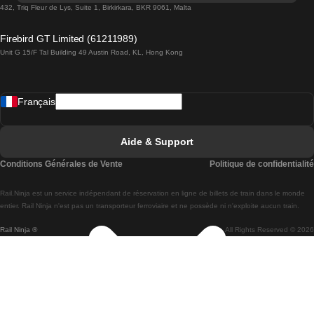
Trains de Lisbonne à Lagos
432, Triq Fleur de Lys, Suite 1, Birkirkara, BKR 9061, Malta
Trains de Lagos à Lisbonne
Firebird GT Limited (61211989)
Unit G 15/F Tal Building 49 Austin Road, KL, Hong Kong
Trains de Lisbonne à Madrid
Trains de Madrid à Lisbonne
Français
Trains de Lisbonne à Faro
Trains de Faro à Lisbonne
Aide & Support
Trains de Lisbonne à Coimbra
Conditions Générales de Vente
Politique de confidentialité
Trains de Coimbra à Lisbonne
Rail.Ninja est un service indépendant de réservation en ligne de billets de train dans le monde
Trains de Lisbonne à Braga
entier. Rail Ninja n'est pas un transporteur ferroviaire et ne possède ni n'exploite aucun train.
Rail Ninja ®
All Rights Reserved © 2026
Trains de Braga à Lisbonne
Trains de Porto à Coimbra
Trains de Coimbra à Porto
Trains de Barcelone à Madrid