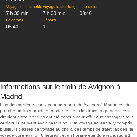
Voyage le plus rapide
Voyage le plus long
Le premier
7 h 38 min
7 h 38 min
08:40
Le dernier
Départs
08:40
1
Informations sur le train de Avignon à
Madrid
L'un des meilleurs choix pour se rendre de Avignon à Madrid est de
prendre un train rapide et moderne. Tous les trains à grande vitesse
circulant entre les villes ont été conçus pour offrir aux passagers tout
ce dont ils peuvent avoir besoin pour un voyage agréable, y compris
plusieurs classes de voyage au choix, des temps de trajet rapides (le
voyage dure environ 8 heures), et un horaire étendu avec jusqu'à 1