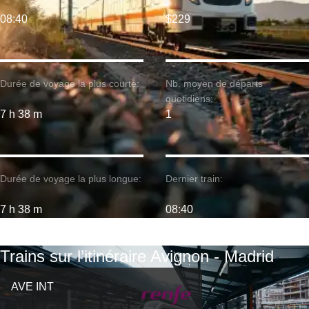
08:40
$229
Durée de voyage la plus courte:
Nb. moyen de départs
quotidiens:
7 h 38 m
1
Durée de voyage la plus longue:
Dernier train:
7 h 38 m
08:40
Trains sur l’itinéraire Avignon - Madrid
AVE INT