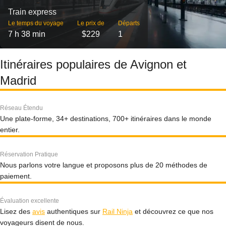
Train express
Le temps du voyage
Le prix de
Départs
7 h 38 min
$229
1
Itinéraires populaires de Avignon et
Madrid
Réseau Étendu
Une plate-forme, 34+ destinations, 700+ itinéraires dans le monde
entier.
Réservation Pratique
Nous parlons votre langue et proposons plus de 20 méthodes de
paiement.
Évaluation excellente
Lisez des
avis
authentiques sur
Rail Ninja
et découvrez ce que nos
voyageurs disent de nous.