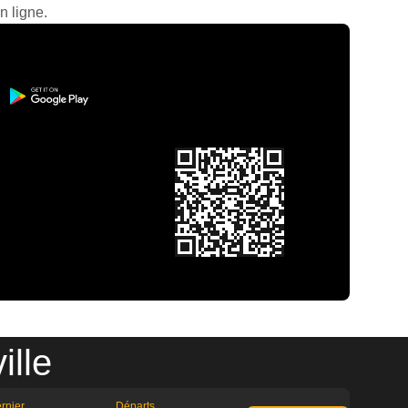
n ligne.
ille
rnier
Départs