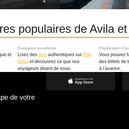
4
ires populaires de Avila et
Évaluation excellente
Planification Fle
gue et
Lisez des
avis
authentiques sur
Rail
Vous pouvez f
Ninja
et découvrez ce que nos
des billets de 
.
voyageurs disent de nous.
à l'avance.
ape de votre