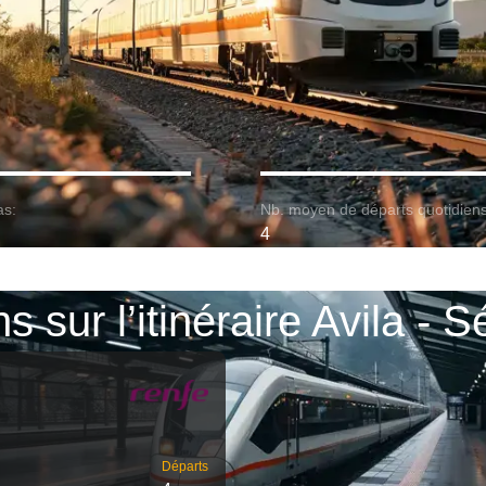
as:
Nb. moyen de départs quotidiens
4
s sur l’itinéraire Avila - S
Départs