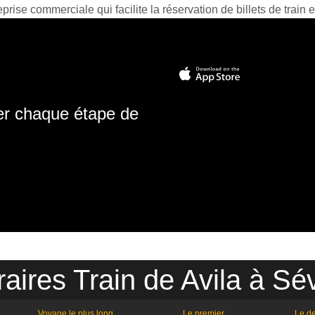
prise commerciale qui facilite la réservation de billets de train e
ter chaque étape de
aires Train de Avila à Sév
Voyage le plus long
Le premier
Le de