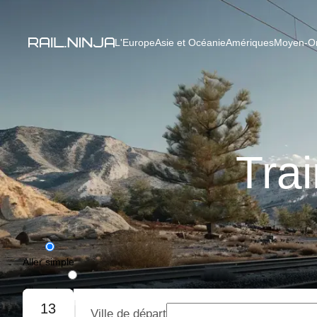
L'Europe
Asie et Océanie
Amériques
Moyen-Ori
Trai
Aller simple
Aller-retour
13
Ville de départ