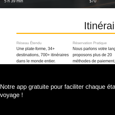
5 h 39 min
$70
Itinéra
Réseau Étendu
Réservation Pratique
Une plate-forme, 34+
Nous parlons votre lan
destinations, 700+ itinéraires
proposons plus de 20
dans le monde entier.
méthodes de paiement
Notre app gratuite pour faciliter chaque ét
voyage !