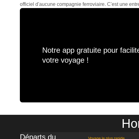
officiel d'aucune compagnie ferroviaire. C'est une entre
Notre app gratuite pour facili
votre voyage !
Hor
Départs du
Voyage le plus rapide