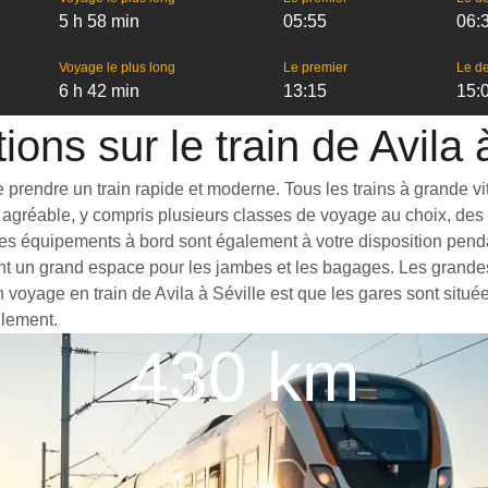
5 h 58 min
05:55
06:
Voyage le plus long
Le premier
Le de
6 h 42 min
13:15
15:
ions sur le train de Avila 
 prendre un train rapide et moderne. Tous les trains à grande vite
agréable, y compris plusieurs classes de voyage au choix, des t
s équipements à bord sont également à votre disposition pendant 
ant un grand espace pour les jambes et les bagages. Les grande
n voyage en train de Avila à Séville est que les gares sont situé
ilement.
430 km