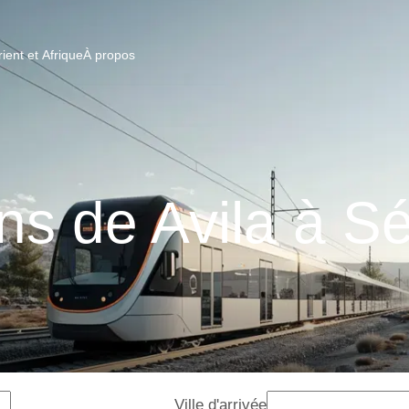
ent et Afrique
À propos
ns de Avila à Sé
Ville d'arrivée