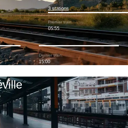
3 stations
Premier train:
05:55
:
Dernier train:
15:00
éville