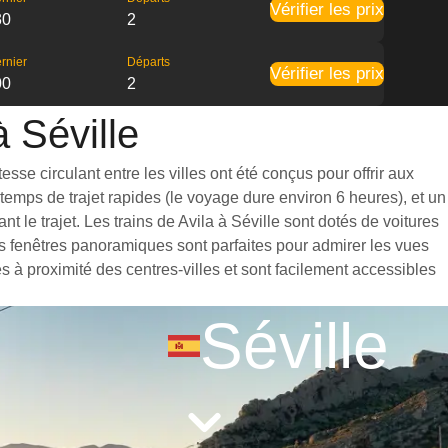
Vérifier les prix
30
2
rnier
Départs
Vérifier les prix
00
2
à Séville
sse circulant entre les villes ont été conçus pour offrir aux
emps de trajet rapides (le voyage dure environ 6 heures), et un
le trajet. Les trains de Avila à Séville sont dotés de voitures
s fenêtres panoramiques sont parfaites pour admirer les vues
es à proximité des centres-villes et sont facilement accessibles
Séville