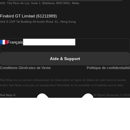
Trains de Lisbonne à Lagos
432, Triq Fleur de Lys, Suite 1, Birkirkara, BKR 9061, Malta
Trains de Lagos à Lisbonne
Firebird GT Limited (61211989)
Unit G 15/F Tal Building 49 Austin Road, KL, Hong Kong
Trains de Lisbonne à Madrid
Trains de Madrid à Lisbonne
Français
Trains de Lisbonne à Faro
Trains de Faro à Lisbonne
Aide & Support
Trains de Lisbonne à Coimbra
Conditions Générales de Vente
Politique de confidentialité
Trains de Coimbra à Lisbonne
Rail.Ninja est un service indépendant de réservation en ligne de billets de train dans le monde
Trains de Lisbonne à Braga
entier. Rail Ninja n'est pas un transporteur ferroviaire et ne possède ni n'exploite aucun train.
Rail Ninja ®
All Rights Reserved © 2026
Trains de Braga à Lisbonne
Trains de Porto à Coimbra
Trains de Coimbra à Porto
Trains de Barcelone à Madrid