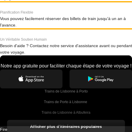
Planification Flexible
Vous pouvez facilement réserver des billets de train jusqu'à un an à
l'avance.
Un Véritable Soutien Humain
Besoin d'aide ? Contactez notre service d'assistance avant ou pendant
votre voyage.
Notre app gratuite pour faciliter chaque étape de votre voyage !
Trains de Lisbonne à Porto
Trains de Porto à Lisbonne 
Trains de Lisbonne à Albufeira
Trains de Albufeira à Lisbonne
Afficher plus d'itinéraires populaires
Firebird GT Limited (OC 1451)