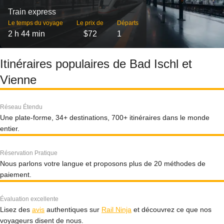
Train express
Le temps du voyage
Le prix de
Départs
2 h 44 min
$72
1
Itinéraires populaires de Bad Ischl et
Vienne
Réseau Étendu
Une plate-forme, 34+ destinations, 700+ itinéraires dans le monde
entier.
Réservation Pratique
Nous parlons votre langue et proposons plus de 20 méthodes de
paiement.
Évaluation excellente
Lisez des
avis
authentiques sur
Rail Ninja
et découvrez ce que nos
voyageurs disent de nous.