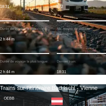
18:31
$72
Durée de voyage la plus courte:
Nb. moyen de départs
quotidiens:
2 h 44 m
1
Durée de voyage la plus longue:
Dernier train:
2 h 44 m
18:31
Trains sur l’itinéraire Bad Ischl - Vienne
OEBB