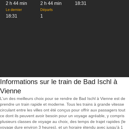
2 h 44 min
2 h 44 min
18:31
Le dernier
Départs
18:31
1
Informations sur le train de Bad Ischl à
Vienne
L'un des meilleurs choix pour se rendre de Bad Ischl à Vienne est de
prendre un train rapide et moderne. Tous les trains à grande vitesse
circulant entre les villes ont été conçus pour offrir aux passagers tout
ce dont ils peuvent avoir besoin pour un voyage agréable, y compris
plusieurs classes de voyage au choix, des temps de trajet rapides (le
voyage dure environ 3 heures), et un horaire étendu avec jusqu'à 1