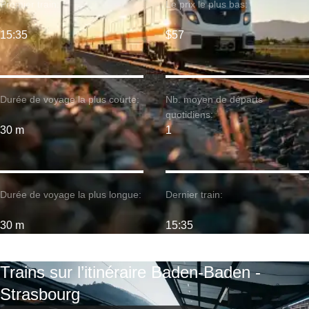
Premier train:
Le prix le plus bas:
15:35
$57
Durée de voyage la plus courte:
Nb. moyen de départs
quotidiens:
30 m
1
Durée de voyage la plus longue:
Dernier train:
30 m
15:35
Trains sur l’itinéraire Baden-Baden -
Strasbourg