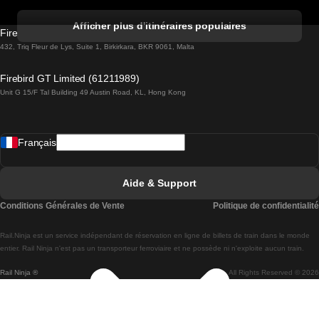
Trains de Albufeira à Lisbonne
Afficher plus d'itinéraires populaires
Firebird GT Limited (OC 1451)
Trains de Lisbonne à Lagos
432, Triq Fleur de Lys, Suite 1, Birkirkara, BKR 9061, Malta
Trains de Lagos à Lisbonne
Firebird GT Limited (61211989)
Unit G 15/F Tal Building 49 Austin Road, KL, Hong Kong
Trains de Lisbonne à Madrid
Trains de Madrid à Lisbonne
Français
Trains de Lisbonne à Faro
Trains de Faro à Lisbonne
Aide & Support
Trains de Lisbonne à Coimbra
Conditions Générales de Vente
Politique de confidentialité
Trains de Coimbra à Lisbonne
Rail.Ninja est un service indépendant de réservation en ligne de billets de train dans le monde
Trains de Lisbonne à Braga
entier. Rail Ninja n'est pas un transporteur ferroviaire et ne possède ni n'exploite aucun train.
Rail Ninja ®
All Rights Reserved © 2026
Trains de Braga à Lisbonne
Trains de Porto à Coimbra