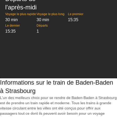
l’après-midi
Voyage le plus rapide
Voyage le plus long
Le premier
30 min
30 min
15:35
Le dernier
Départs
15:35
1
Informations sur le train de Baden-Baden
à Strasbourg
L'un des meilleurs choix pour se rendre de Baden-Baden à Strasbourg
est de prendre un train rapide et moderne. Tous les trains à grande
vitesse circulant entre les villes ont été conçus pour offrir aux
passagers tout ce dont ils peuvent avoir besoin pour un voyage