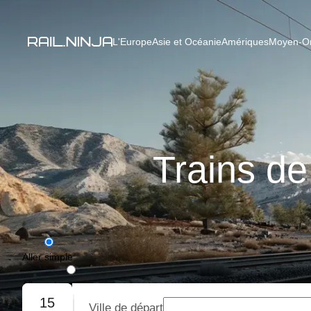
L'Europe
Asie et Océanie
Amériques
Moyen-Ori
Trains de
Aller simple
Aller-retour
15
Ville de départ