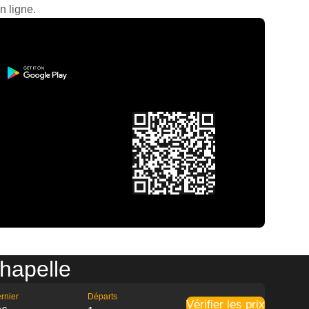
n ligne.
Chapelle
rnier
Départs
Vérifier les prix