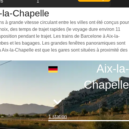
26
1
x-la-Chapelle
s à grande vitesse circulant entre les villes ont été conçus pour
hoix, des temps de trajet rapides (le voyage dure environ 11
osition pendant le trajet. Les trains de Barcelone à Aix-la-
jambes et les bagages. Les grandes fenêtres panoramiques sont
à Aix-la-Chapelle est que les gares sont situées à proximité des
Aix-la-
Chapelle
1 station