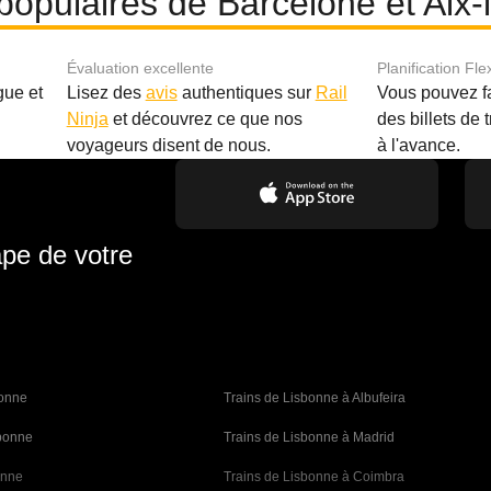
 populaires de Barcelone et Aix
Évaluation excellente
Planification Fle
gue et
Lisez des
avis
authentiques sur
Rail
Vous pouvez f
Ninja
et découvrez ce que nos
des billets de 
.
voyageurs disent de nous.
à l'avance.
ape de votre
bonne 
Trains de Lisbonne à Albufeira
sbonne
Trains de Lisbonne à Madrid
onne
Trains de Lisbonne à Coimbra