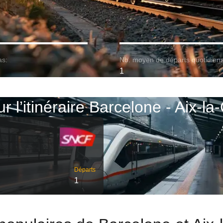
as:
Nb. moyen de départs quotidiens
1
ur l’itinéraire Barcelone - Aix-la
Départs
1