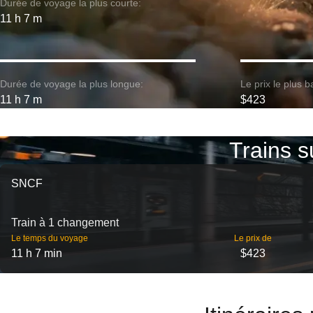
Durée de voyage la plus courte:
11 h 7 m
Durée de voyage la plus longue:
Le prix le plus b
11 h 7 m
$423
Trains s
SNCF
Train à 1 changement
Le temps du voyage
Le prix de
11 h 7 min
$423