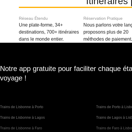
Itinéraires
Réseau Étendu
Réservation Pratique
Une plate-forme, 34+
Nous parlons votre lan
destinations, 700+ itinéraires
proposons plus de 20
dans le monde entier.
méthodes de paiement
Notre app gratuite pour faciliter chaque ét
voyage !
Trains de Lisbonne à Porto
Trains de Porto à Lis
Trains de Lisbonne à Lagos
Trains de Lagos à Li
Trains de Lisbonne à Faro
Trains de Faro à Lisb