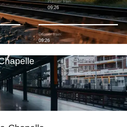
Premier train:
09:26
:
Dernier train:
09:26
-Chapelle