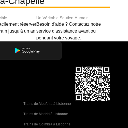
-la-Chapelle
xible
Un Véritable Soutien Humain
acilement réserver
Besoin d'aide ? Contactez notre
train jusqu'à un an
service d'assistance avant ou
pendant votre voyage.
Trains de Albufeira à Lisbonne
Trains de Madrid à Lisbonne
Trains de Coimbra à Lisbonne