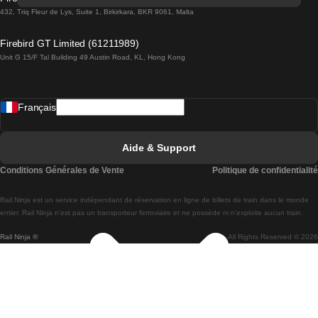
Trains de Lisbonne à Lagos
432, Triq Fleur de Lys, Suite 1, Birkirkara, BKR 9061, Malta
Trains de Lagos à Lisbonne
Firebird GT Limited (61211989)
Unit G 15/F Tal Building 49 Austin Road, KL, Hong Kong
Trains de Lisbonne à Madrid
Trains de Madrid à Lisbonne
Français
Trains de Lisbonne à Faro
Trains de Faro à Lisbonne
Aide & Support
Trains de Lisbonne à Coimbra
Conditions Générales de Vente
Politique de confidentialité
Trains de Coimbra à Lisbonne
Rail.Ninja est un service indépendant de réservation en ligne de billets de train dans le monde
Trains de Lisbonne à Braga
entier. Rail Ninja n'est pas un transporteur ferroviaire et ne possède ni n'exploite aucun train.
Rail Ninja ®
All Rights Reserved © 2026
Trains de Braga à Lisbonne
Trains de Porto à Coimbra
Trains de Coimbra à Porto
Trains de Barcelone à Madrid