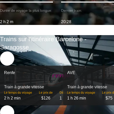
Durée de voyage la plus longue:
Dernier train:
2 h 2 m
20:28
Trains sur l’itinéraire Barcelone -
Saragosse
Renfe
AVE
Train à grande vitesse
Train à grande vitesse
Le temps du voyage
Le prix de
Départs
Le temps du voyage
Le prix 
2 h 2 min
$126
1
1 h 26 min
$75