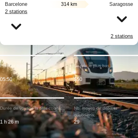
Barcelone
314 km
Saragosse
2 stations
2 stations
Premier train:
Le prix le plus bas:
05:50
$50
Durée de voyage la plus courte:
Nb. moyen de départs
quotidiens:
1 h 26 m
29