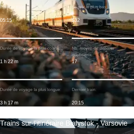
Premier train:
Le prix le plus bas:
05:15
$32
Durée de voyage la plus courte:
Nb. moyen de départs
quotidiens:
1 h 22 m
17
Durée de voyage la plus longue:
Dernier train:
3 h 17 m
20:15
Trains sur l’itinéraire Bialystok - Varsovie