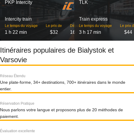
PKP Intercity
TLK
Intercity train
Train express
Le temps du voyage
Le prix de
Départs
Le temps du voyage
Le prix 
1 h 22 min
$32
16
3 h 17 min
$44
Itinéraires populaires de Bialystok et
Varsovie
Réseau Étendu
Une plate-forme, 34+ destinations, 700+ itinéraires dans le monde
entier.
Réservation Pratique
Nous parlons votre langue et proposons plus de 20 méthodes de
paiement.
Évaluation excellente