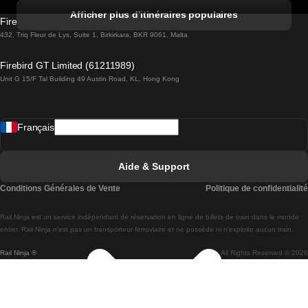
Trains de Albufeira à Lisbonne
Afficher plus d'itinéraires populaires
Firebird GT Limited (OC 1451)
Trains de Lisbonne à Lagos
432, Triq Fleur de Lys, Suite 1, Birkirkara, BKR 9061, Malta
Trains de Lagos à Lisbonne
Firebird GT Limited (61211989)
Unit G 15/F Tal Building 49 Austin Road, KL, Hong Kong
Trains de Lisbonne à Madrid
Trains de Madrid à Lisbonne
Français
Trains de Lisbonne à Faro
Trains de Faro à Lisbonne
Aide & Support
Trains de Lisbonne à Coimbra
Conditions Générales de Vente
Politique de confidentialité
Trains de Coimbra à Lisbonne
Rail.Ninja est un service indépendant de réservation en ligne de billets de train dans le monde
Trains de Lisbonne à Braga
entier. Rail Ninja n'est pas un transporteur ferroviaire et ne possède ni n'exploite aucun train.
Rail Ninja ®
All Rights Reserved © 2026
Trains de Braga à Lisbonne
Trains de Porto à Coimbra
Trains de Coimbra à Porto