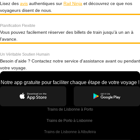
Lisez des
avis
authentiques sur
Rail Ninja
et découvrez ce que nos
voyageurs disent de nous.
Planification Flexible
Vous pouvez facilement réserver des billets de train jusqu'à un an à
l'avance.
Un Véritable Soutien Humain
Besoin d'aide ? Contactez notre service d'assistance avant ou pendant
votre voyage.
Notre app gratuite pour faciliter chaque étape de votre voyage !
Trains de Lisbonne à Porto
Trains de Porto à Lisbonne 
Trains de Lisbonne à Albufeira