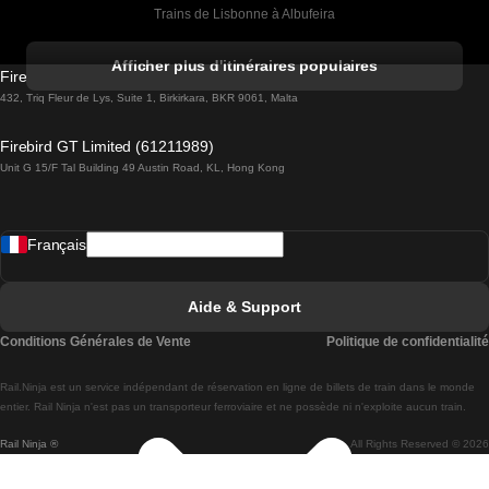
Trains de Lisbonne à Albufeira
Trains de Albufeira à Lisbonne
Afficher plus d'itinéraires populaires
Firebird GT Limited (OC 1451)
Trains de Lisbonne à Lagos
432, Triq Fleur de Lys, Suite 1, Birkirkara, BKR 9061, Malta
Trains de Lagos à Lisbonne
Firebird GT Limited (61211989)
Unit G 15/F Tal Building 49 Austin Road, KL, Hong Kong
Trains de Lisbonne à Madrid
Trains de Madrid à Lisbonne
Français
Trains de Lisbonne à Faro
Trains de Faro à Lisbonne
Aide & Support
Trains de Lisbonne à Coimbra
Conditions Générales de Vente
Politique de confidentialité
Trains de Coimbra à Lisbonne
Rail.Ninja est un service indépendant de réservation en ligne de billets de train dans le monde
Trains de Lisbonne à Braga
entier. Rail Ninja n'est pas un transporteur ferroviaire et ne possède ni n'exploite aucun train.
Rail Ninja ®
All Rights Reserved © 2026
Trains de Braga à Lisbonne
Trains de Porto à Coimbra