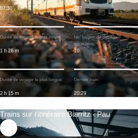
07:30
$37
Durée de voyage la plus courte:
Nb. moyen de départs
quotidiens:
1 h 26 m
10
Durée de voyage la plus longue:
Dernier train:
2 h 15 m
20:29
Trains sur l’itinéraire Biarritz - Pau