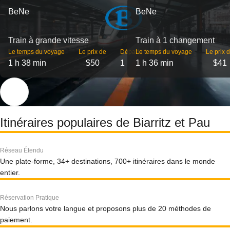
BeNe
BeNe
Train à grande vitesse
Train à 1 changement
Le temps du voyage
Le prix de
Départs
Le temps du voyage
Le prix 
1 h 38 min
$50
1
1 h 36 min
$41
Itinéraires populaires de Biarritz et Pau
Réseau Étendu
Une plate-forme, 34+ destinations, 700+ itinéraires dans le monde
entier.
Réservation Pratique
Nous parlons votre langue et proposons plus de 20 méthodes de
paiement.