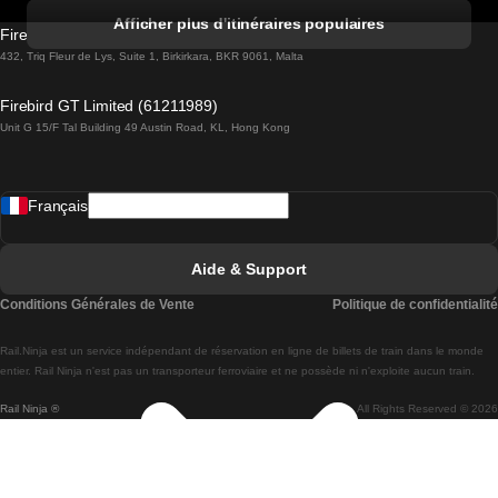
Trains de Albufeira à Lisbonne
Afficher plus d'itinéraires populaires
Firebird GT Limited (OC 1451)
Trains de Lisbonne à Lagos
432, Triq Fleur de Lys, Suite 1, Birkirkara, BKR 9061, Malta
Trains de Lagos à Lisbonne
Firebird GT Limited (61211989)
Unit G 15/F Tal Building 49 Austin Road, KL, Hong Kong
Trains de Lisbonne à Madrid
Trains de Madrid à Lisbonne
Français
Trains de Lisbonne à Faro
Trains de Faro à Lisbonne
Aide & Support
Trains de Lisbonne à Coimbra
Conditions Générales de Vente
Politique de confidentialité
Trains de Coimbra à Lisbonne
Rail.Ninja est un service indépendant de réservation en ligne de billets de train dans le monde
Trains de Lisbonne à Braga
entier. Rail Ninja n'est pas un transporteur ferroviaire et ne possède ni n'exploite aucun train.
Rail Ninja ®
All Rights Reserved © 2026
Trains de Braga à Lisbonne
Trains de Porto à Coimbra
Trains de Coimbra à Porto