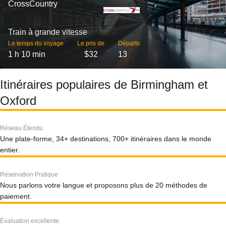
CrossCountry
Train à grande vitesse
Le temps du voyage
Le prix de
Départs
1 h 10 min
$32
13
Itinéraires populaires de Birmingham et
Oxford
Réseau Étendu
Une plate-forme, 34+ destinations, 700+ itinéraires dans le monde
entier.
Réservation Pratique
Nous parlons votre langue et proposons plus de 20 méthodes de
paiement.
Évaluation excellente