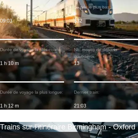
Premier train:
Le prix le plus bas:
09:03
$32
Durée de voyage la plus courte:
Nb. moyen de départs
quotidiens:
1 h 10 m
13
Durée de voyage la plus longue:
Dernier train:
1 h 12 m
21:03
Trains sur l’itinéraire Birmingham - Oxford