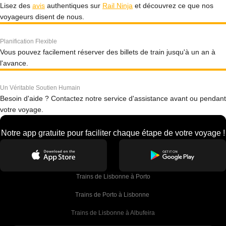
Lisez des
avis
authentiques sur
Rail Ninja
et découvrez ce que nos
voyageurs disent de nous.
Planification Flexible
Vous pouvez facilement réserver des billets de train jusqu'à un an à
l'avance.
Un Véritable Soutien Humain
Besoin d'aide ? Contactez notre service d'assistance avant ou pendant
votre voyage.
Notre app gratuite pour faciliter chaque étape de votre voyage !
Trains de Lisbonne à Porto
Trains de Porto à Lisbonne 
Trains de Lisbonne à Albufeira