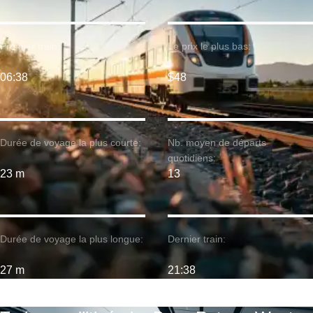
Premier train:
Le prix le plus bas:
06:38
$48
Durée de voyage la plus courte:
Nb. moyen de départs
quotidiens:
23 m
13
Durée de voyage la plus longue:
Dernier train:
27 m
21:38