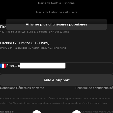
Trains de Porto à Lisbonne 
Trains de Lisbonne à Albufeira
Trains de Albufeira à Lisbonne
Afficher plus d'itinéraires populaires
Firebird GT Limited (OC 1451)
Trains de Lisbonne à Lagos
432, Triq Fleur de Lys, Suite 1, Birkirkara, BKR 9061, Malta
Trains de Lagos à Lisbonne
Firebird GT Limited (61211989)
Unit G 15/F Tal Building 49 Austin Road, KL, Hong Kong
Trains de Lisbonne à Madrid
Trains de Madrid à Lisbonne
Français
Trains de Lisbonne à Faro
Trains de Faro à Lisbonne
Aide & Support
Trains de Lisbonne à Coimbra
Conditions Générales de Vente
Politique de confidentialité
Trains de Coimbra à Lisbonne
Rail.Ninja est un service indépendant de réservation en ligne de billets de train dans le monde
Trains de Lisbonne à Braga
entier. Rail Ninja n'est pas un transporteur ferroviaire et ne possède ni n'exploite aucun train.
Rail Ninja ®
All Rights Reserved © 2026
Trains de Braga à Lisbonne