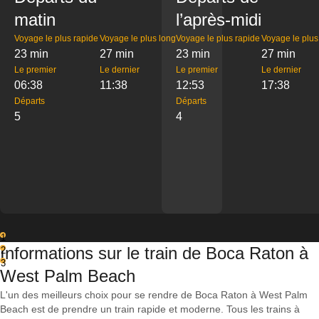
matin
l’après-midi
Voyage le plus rapide
Voyage le plus long
Voyage le plus rapide
Voyage le plus
23 min
27 min
23 min
27 min
Le premier
Le dernier
Le premier
Le dernier
06:38
11:38
12:53
17:38
Départs
Départs
5
4
1
Informations sur le train de Boca Raton à
2
3
West Palm Beach
L'un des meilleurs choix pour se rendre de Boca Raton à West Palm
Beach est de prendre un train rapide et moderne. Tous les trains à