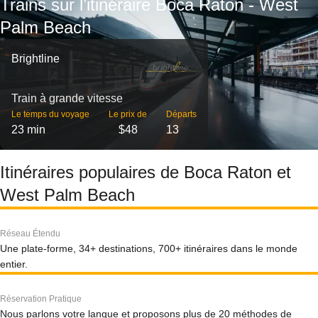
Trains sur l’itinéraire Boca Raton - West
Palm Beach
Brightline
Train à grande vitesse
Le temps du voyage
Le prix de
Départs
23 min
$48
13
Itinéraires populaires de Boca Raton et
West Palm Beach
Réseau Étendu
Une plate-forme, 34+ destinations, 700+ itinéraires dans le monde
entier.
Réservation Pratique
Nous parlons votre langue et proposons plus de 20 méthodes de