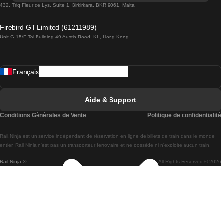
Trains de Lisbonne à Lagos
432, Triq Fleur de Lys, Suite 1, Birkirkara, BKR 9061, Malta
Trains de Lagos à Lisbonne
Firebird GT Limited (61211989)
Unit G 15/F Tal Building 49 Austin Road, KL, Hong Kong
Trains de Lisbonne à Madrid
Trains de Madrid à Lisbonne
Français
Trains de Lisbonne à Faro
Trains de Faro à Lisbonne
Aide & Support
Trains de Lisbonne à Coimbra
Conditions Générales de Vente
Politique de confidentialité
Trains de Coimbra à Lisbonne
Rail.Ninja est un service indépendant de réservation en ligne de billets de train dans le monde
Trains de Lisbonne à Braga
entier. Rail Ninja n'est pas un transporteur ferroviaire et ne possède ni n'exploite aucun train.
Rail Ninja ®
All Rights Reserved © 2026
Trains de Braga à Lisbonne
Trains de Porto à Coimbra
Trains de Coimbra à Porto
Trains de Barcelone à Madrid