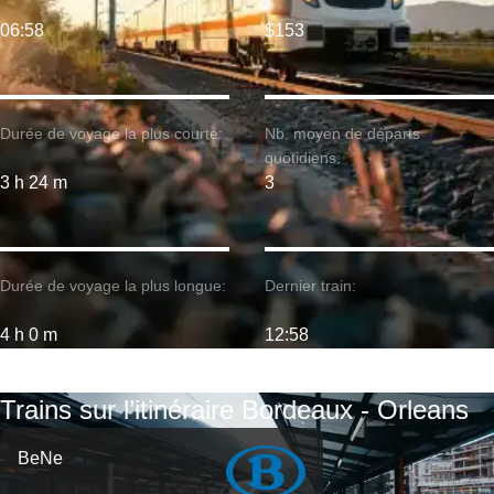
06:58
$153
Durée de voyage la plus courte:
Nb. moyen de départs
quotidiens:
3 h 24 m
3
Durée de voyage la plus longue:
Dernier train:
4 h 0 m
12:58
Trains sur l’itinéraire Bordeaux - Orleans
BeNe