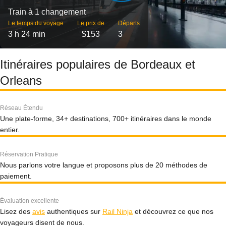
Train à 1 changement
Le temps du voyage
Le prix de
Départs
3 h 24 min
$153
3
Itinéraires populaires de Bordeaux et
Orleans
Réseau Étendu
Une plate-forme, 34+ destinations, 700+ itinéraires dans le monde
entier.
Réservation Pratique
Nous parlons votre langue et proposons plus de 20 méthodes de
paiement.
Évaluation excellente
Lisez des
avis
authentiques sur
Rail Ninja
et découvrez ce que nos
voyageurs disent de nous.