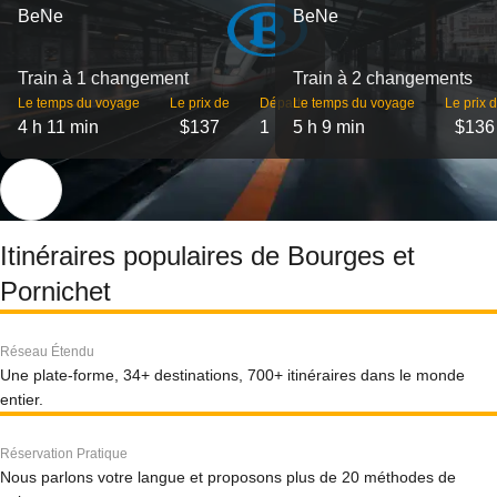
BeNe
BeNe
Train à 1 changement
Train à 2 changements
Le temps du voyage
Le prix de
Départs
Le temps du voyage
Le prix 
4 h 11 min
$137
1
5 h 9 min
$136
Itinéraires populaires de Bourges et
Pornichet
Réseau Étendu
Une plate-forme, 34+ destinations, 700+ itinéraires dans le monde
entier.
Réservation Pratique
Nous parlons votre langue et proposons plus de 20 méthodes de