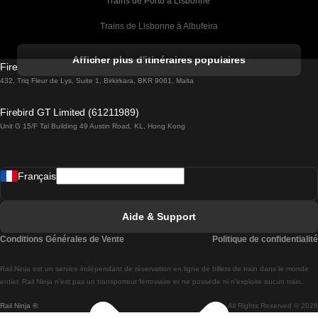
Trains de Porto à Lisbonne 
Trains de Lisbonne à Albufeira
Trains de Albufeira à Lisbonne
Afficher plus d'itinéraires populaires
Firebird GT Limited (OC 1451)
Trains de Lisbonne à Lagos
432, Triq Fleur de Lys, Suite 1, Birkirkara, BKR 9061, Malta
Trains de Lagos à Lisbonne
Firebird GT Limited (61211989)
Unit G 15/F Tal Building 49 Austin Road, KL, Hong Kong
Trains de Lisbonne à Madrid
Trains de Madrid à Lisbonne
Français
Trains de Lisbonne à Faro
Trains de Faro à Lisbonne
Aide & Support
Trains de Lisbonne à Coimbra
Conditions Générales de Vente
Politique de confidentialité
Trains de Coimbra à Lisbonne
Rail.Ninja est un service indépendant de réservation en ligne de billets de train dans le monde
Trains de Lisbonne à Braga
entier. Rail Ninja n'est pas un transporteur ferroviaire et ne possède ni n'exploite aucun train.
Rail Ninja ®
All Rights Reserved © 2026
Trains de Braga à Lisbonne