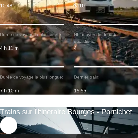
10:48
$110
Durée de voyage la plus courte:
Nb. moyen de départs
quotidiens:
4 h 11 m
4
Durée de voyage la plus longue:
Dernier train:
7 h 10 m
15:55
Trains sur l’itinéraire Bourges - Pornichet