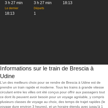
3 h 27 min
3 h 27 min
18:13
Le dernier
Départs
18:13
1
Informations sur le train de Brescia à
Udine
L'un des meilleurs choix pour se rendre de Brescia à Udine est de
prendre un train rapide et moderne. Tous les trains à grande vitesse
circulant entre les villes ont été conçus pour offrir aux passagers tout
ce dont ils peuvent avoir besoin pour un voyage agréable, y compris
plusieurs classes de voyage au choix, des temps de trajet rapides (le
voyage dure environ 3 heures), et un horaire étendu avec jusqu'à 1