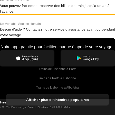
Planification Flexible
Vous pouvez facilement réserver des billets de train jusqu'à un an à
l'avance.
Un Véritable Soutien Humain
Besoin d'aide ? Contactez notre service d'assistance avant ou pendant
votre voyage.
Notre app gratuite pour faciliter chaque étape de votre voyage !
Trains de Lisbonne à Porto
Trains de Porto à Lisbonne 
Trains de Lisbonne à Albufeira
Trains de Albufeira à Lisbonne
Afficher plus d'itinéraires populaires
Firebird GT Limited (OC 1451)
Trains de Lisbonne à Lagos
432, Triq Fleur de Lys, Suite 1, Birkirkara, BKR 9061, Malta