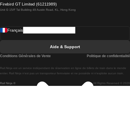
Trains de Lagos à Lisbonne
Firebird GT Limited (61211989)
Unit G 15/F Tal Building 49 Austin Road, KL, Hong Kong
Trains de Lisbonne à Madrid
Trains de Madrid à Lisbonne
Français
Trains de Lisbonne à Faro
Trains de Faro à Lisbonne
Aide & Support
Trains de Lisbonne à Coimbra
Conditions Générales de Vente
Politique de confidentialité
Trains de Coimbra à Lisbonne
Rail.Ninja est un service indépendant de réservation en ligne de billets de train dans le monde
Trains de Lisbonne à Braga
entier. Rail Ninja n'est pas un transporteur ferroviaire et ne possède ni n'exploite aucun train.
Rail Ninja ®
All Rights Reserved © 2026
Trains de Braga à Lisbonne
Trains de Porto à Coimbra
Trains de Coimbra à Porto
Trains de Barcelone à Madrid
Trains de Madrid à Barcelone