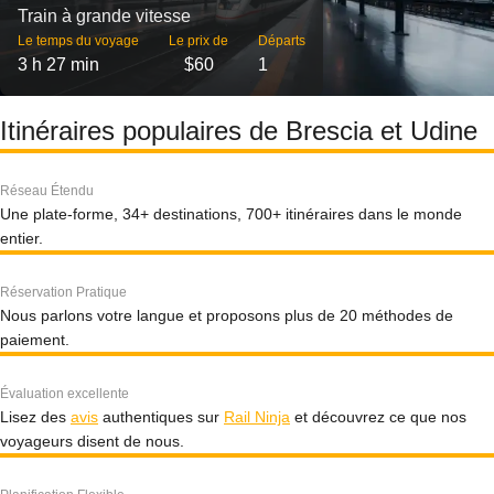
Train à grande vitesse
Le temps du voyage
Le prix de
Départs
3 h 27 min
$60
1
Itinéraires populaires de Brescia et Udine
Réseau Étendu
Une plate-forme, 34+ destinations, 700+ itinéraires dans le monde
entier.
Réservation Pratique
Nous parlons votre langue et proposons plus de 20 méthodes de
paiement.
Évaluation excellente
Lisez des
avis
authentiques sur
Rail Ninja
et découvrez ce que nos
voyageurs disent de nous.