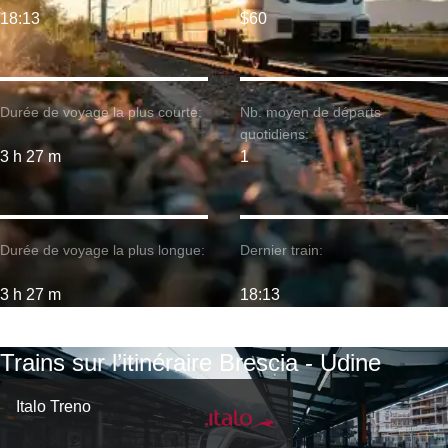
18:13
$60
Durée de voyage la plus courte:
Nb. moyen de départs
quotidiens:
3 h 27 m
1
Durée de voyage la plus longue:
Dernier train:
3 h 27 m
18:13
Trains sur l’itinéraire Brescia - Udine
Italo Treno