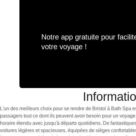
Notre app gratuite pour facili
votre voyage !
Informatio
L'un des meilleurs choix pour se rendre de Bristol à Bath Spa est
passagers tout ce dont ils peuvent avoir besoin pour un voyage 
horaire étendu avec jusqu'à départs quotidiens. De fantastiques
voitures légères et spacieuses, équipées de sièges confortable