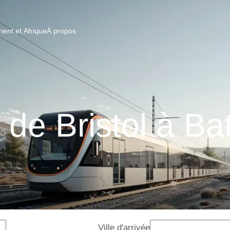
ent et Afrique
À propos
 de Bristol à B
Ville d'arrivée