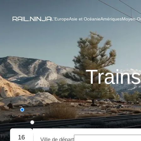
L'Europe
Asie et Océanie
Amériques
Moyen-Ori
Trains
Aller simple
Aller-retour
16
Ville de départ