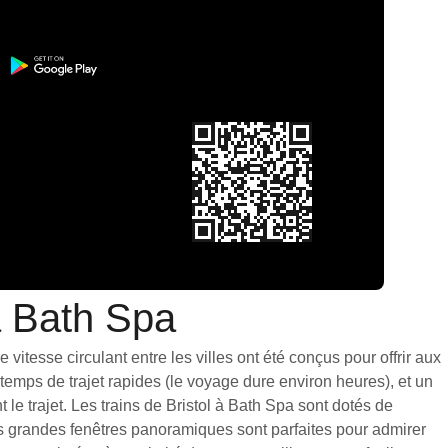
 à Bath Spa
vitesse circulant entre les villes ont été conçus pour offrir aux
emps de trajet rapides (le voyage dure environ heures), et un
e trajet. Les trains de Bristol à Bath Spa sont dotés de
es grandes fenêtres panoramiques sont parfaites pour admirer