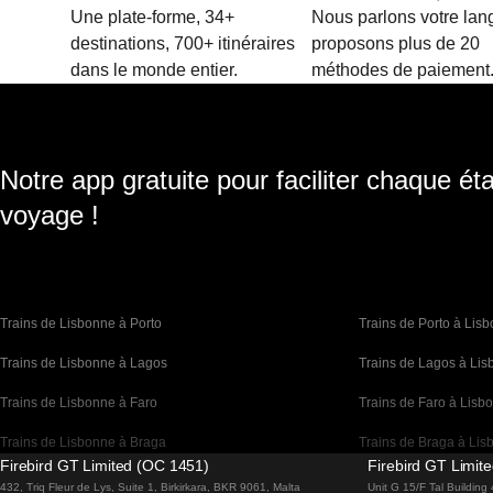
Une plate-forme, 34+
Nous parlons votre lan
destinations, 700+ itinéraires
proposons plus de 20
dans le monde entier.
méthodes de paiement
Notre app gratuite pour faciliter chaque ét
voyage !
Trains de Lisbonne à Porto
Trains de Porto à Lis
Trains de Lisbonne à Lagos
Trains de Lagos à Li
Trains de Lisbonne à Faro
Trains de Faro à Lisb
Trains de Lisbonne à Braga
Trains de Braga à Lis
Firebird GT Limited (OC 1451)
Firebird GT Limit
Trains de Barcelone à Madrid
Trains de Madrid à Ba
432, Triq Fleur de Lys, Suite 1, Birkirkara, BKR 9061, Malta
Unit G 15/F Tal Buildin