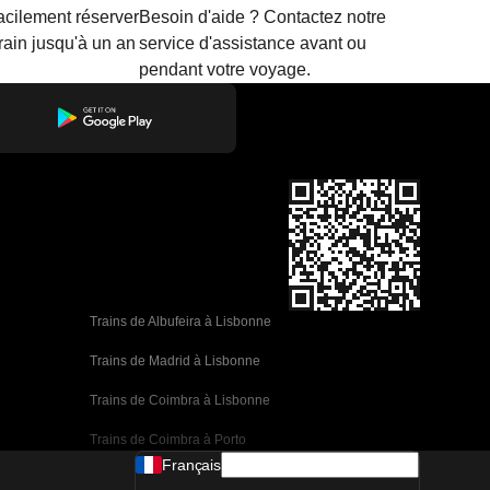
acilement réserver
Besoin d'aide ? Contactez notre
train jusqu'à un an
service d'assistance avant ou
pendant votre voyage.
Trains de Albufeira à Lisbonne
Trains de Madrid à Lisbonne
Trains de Coimbra à Lisbonne
Trains de Coimbra à Porto
Français
Trains de Valence à Barcelone