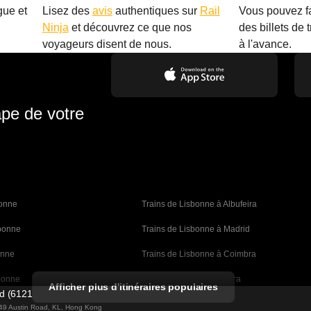
gue et
Lisez des
avis
authentiques sur
Rail
Vous pouvez f
Ninja
et découvrez ce que nos
des billets de 
.
voyageurs disent de nous.
à l'avance.
ape de votre
bonne 
Trains de Lisbonne à Albufeira
sbonne
Trains de Lisbonne à Madrid
onne
Trains de Lisbonne à Coimbra
bonne
Trains de Porto à Coimbra
Afficher plus d'itinéraires populaires
ed (61211989)
rcelone
Trains de Barcelone à Valence
g 49 Austin Road, KL, Hong Kong