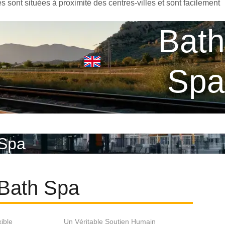
s sont situées à proximité des centres-villes et sont facilement
Bath
Spa
 Spa
t Bath Spa
xible
Un Véritable Soutien Humain