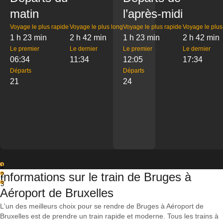
matin
l’après-midi
Voyage le plus rapide
Voyage le plus long
Voyage le plus rapide
Voyage le plus
1 h 23 min
2 h 42 min
1 h 23 min
2 h 42 min
Le premier
Le dernier
Le premier
Le dernier
06:34
11:34
12:05
17:34
Départs
Départs
21
24
1
Informations sur le train de Bruges à
2
3
Aéroport de Bruxelles
L'un des meilleurs choix pour se rendre de Bruges à Aéroport de
Bruxelles est de prendre un train rapide et moderne. Tous les trains à