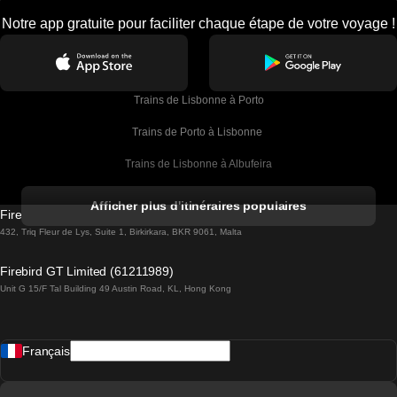
Notre app gratuite pour faciliter chaque étape de votre voyage !
Trains de Lisbonne à Porto
Trains de Porto à Lisbonne 
Trains de Lisbonne à Albufeira
Trains de Albufeira à Lisbonne
Afficher plus d'itinéraires populaires
Firebird GT Limited (OC 1451)
Trains de Lisbonne à Lagos
432, Triq Fleur de Lys, Suite 1, Birkirkara, BKR 9061, Malta
Trains de Lagos à Lisbonne
Firebird GT Limited (61211989)
Unit G 15/F Tal Building 49 Austin Road, KL, Hong Kong
Trains de Lisbonne à Madrid
Trains de Madrid à Lisbonne
Français
Trains de Lisbonne à Faro
Trains de Faro à Lisbonne