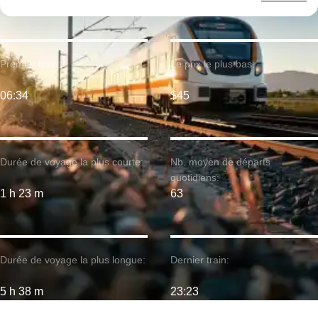
Premier train:
Le prix le plus bas:
06:34
$45
Durée de voyage la plus courte:
Nb. moyen de départs
quotidiens:
1 h 23 m
63
Durée de voyage la plus longue:
Dernier train:
5 h 38 m
23:23