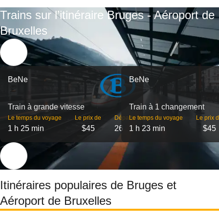
Trains sur l’itinéraire Bruges - Aéroport de
Bruxelles
BeNe
BeNe
Train à grande vitesse
Train à 1 changement
Le temps du voyage
Le prix de
Départs
Le temps du voyage
Le prix 
1 h 25 min
$45
26
1 h 23 min
$45
Itinéraires populaires de Bruges et
Aéroport de Bruxelles