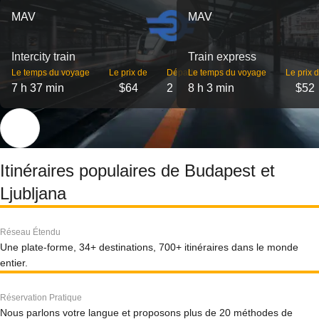
MAV
MAV
Intercity train
Train express
Le temps du voyage
Le prix de
Départs
Le temps du voyage
Le prix 
7 h 37 min
$64
2
8 h 3 min
$52
Itinéraires populaires de Budapest et
Ljubljana
Réseau Étendu
Une plate-forme, 34+ destinations, 700+ itinéraires dans le monde
entier.
Réservation Pratique
Nous parlons votre langue et proposons plus de 20 méthodes de