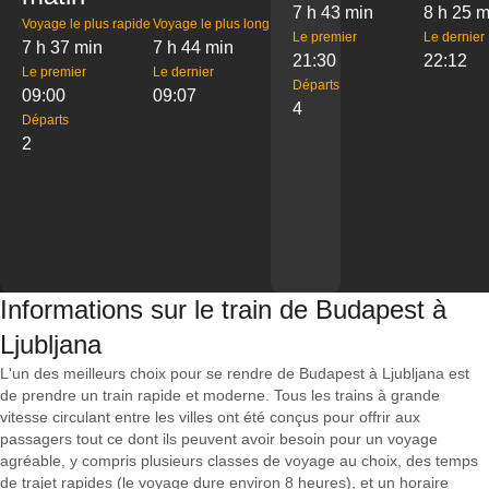
7 h 43 min
8 h 25 m
Voyage le plus rapide
Voyage le plus long
Le premier
Le dernier
7 h 37 min
7 h 44 min
21:30
22:12
Le premier
Le dernier
Départs
09:00
09:07
4
Départs
2
Informations sur le train de Budapest à
Ljubljana
L'un des meilleurs choix pour se rendre de Budapest à Ljubljana est
de prendre un train rapide et moderne. Tous les trains à grande
vitesse circulant entre les villes ont été conçus pour offrir aux
passagers tout ce dont ils peuvent avoir besoin pour un voyage
agréable, y compris plusieurs classes de voyage au choix, des temps
de trajet rapides (le voyage dure environ 8 heures), et un horaire