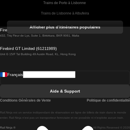
Trains de Porto à Lisbonne 
Trains de Lisbonne à Albufeira
Trains de Albufeira à Lisbonne
Afficher plus d'itinéraires populaires
Firebird GT Limited (OC 1451)
Trains de Lisbonne à Lagos
432, Triq Fleur de Lys, Suite 1, Birkirkara, BKR 9061, Malta
Trains de Lagos à Lisbonne
Firebird GT Limited (61211989)
Unit G 15/F Tal Building 49 Austin Road, KL, Hong Kong
Trains de Lisbonne à Madrid
Trains de Madrid à Lisbonne
Français
Trains de Lisbonne à Faro
Trains de Faro à Lisbonne
Aide & Support
Trains de Lisbonne à Coimbra
Conditions Générales de Vente
Politique de confidentialité
Trains de Coimbra à Lisbonne
Rail.Ninja est un service indépendant de réservation en ligne de billets de train dans le monde
Trains de Lisbonne à Braga
entier. Rail Ninja n'est pas un transporteur ferroviaire et ne possède ni n'exploite aucun train.
Rail Ninja ®
All Rights Reserved © 2026
Trains de Braga à Lisbonne