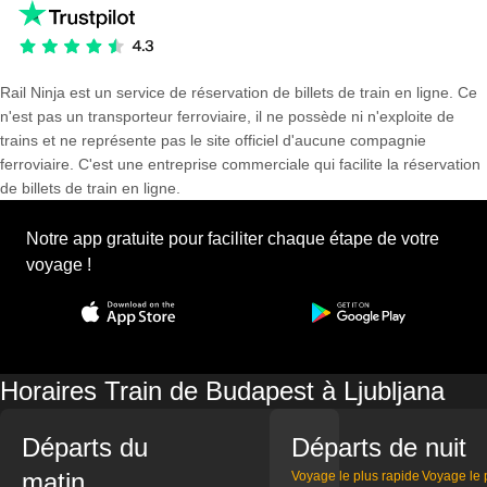
Rail Ninja est un service de réservation de billets de train en ligne. Ce
n'est pas un transporteur ferroviaire, il ne possède ni n'exploite de
trains et ne représente pas le site officiel d'aucune compagnie
ferroviaire. C'est une entreprise commerciale qui facilite la réservation
de billets de train en ligne.
Notre app gratuite pour faciliter chaque étape de votre
voyage !
Horaires Train de Budapest à Ljubljana
Départs du
Départs de nuit
matin
Voyage le plus rapide
Voyage le 