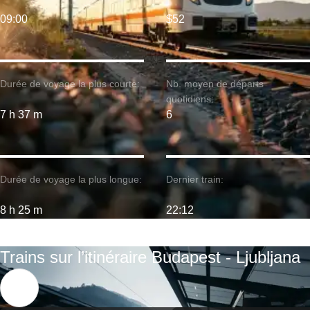
09:00
$52
Durée de voyage la plus courte:
Nb. moyen de départs
quotidiens:
7 h 37 m
6
Durée de voyage la plus longue:
Dernier train:
8 h 25 m
22:12
Trains sur l’itinéraire Budapest - Ljubljana