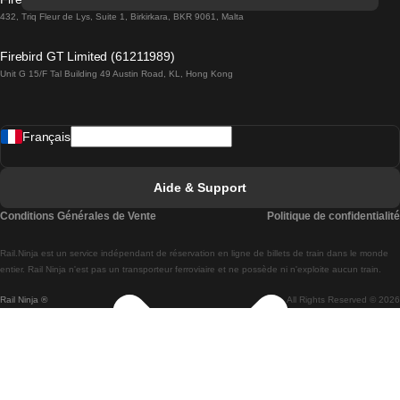
Trains de Lisbonne à Lagos
432, Triq Fleur de Lys, Suite 1, Birkirkara, BKR 9061, Malta
Trains de Lagos à Lisbonne
Firebird GT Limited (61211989)
Unit G 15/F Tal Building 49 Austin Road, KL, Hong Kong
Trains de Lisbonne à Madrid
Trains de Madrid à Lisbonne
Français
Trains de Lisbonne à Faro
Trains de Faro à Lisbonne
Aide & Support
Trains de Lisbonne à Coimbra
Conditions Générales de Vente
Politique de confidentialité
Trains de Coimbra à Lisbonne
Rail.Ninja est un service indépendant de réservation en ligne de billets de train dans le monde
Trains de Lisbonne à Braga
entier. Rail Ninja n'est pas un transporteur ferroviaire et ne possède ni n'exploite aucun train.
Rail Ninja ®
All Rights Reserved © 2026
Trains de Braga à Lisbonne
Trains de Porto à Coimbra
Trains de Coimbra à Porto
Trains de Barcelone à Madrid