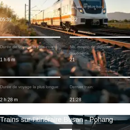
Premier train:
Le prix le plus bas:
05:39
$22
Durée de voyage la plus courte:
Nb. moyen de départs
quotidiens:
1 h 6 m
21
Durée de voyage la plus longue:
Dernier train:
2 h 28 m
21:28
Trains sur l’itinéraire Busan - Pohang