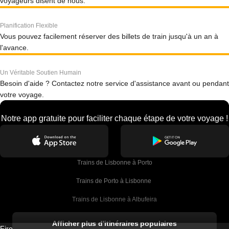
voyageurs disent de nous.
Planification Flexible
Vous pouvez facilement réserver des billets de train jusqu'à un an à
l'avance.
Un Véritable Soutien Humain
Besoin d'aide ? Contactez notre service d'assistance avant ou pendant
votre voyage.
Notre app gratuite pour faciliter chaque étape de votre voyage !
Trains de Lisbonne à Porto
Trains de Porto à Lisbonne 
Trains de Lisbonne à Albufeira
Trains de Albufeira à Lisbonne
Afficher plus d'itinéraires populaires
Firebird GT Limited (OC 1451)