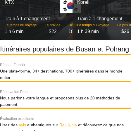
KTX
Korail
Train à 1 changement
Train à 1 changement
Le temps du voyage
Le prix de
Départs
Le temps du voyage
Le prix 
1 h 6 min
$22
18
1 h 39 min
$26
Itinéraires populaires de Busan et Pohang
Réseau Étendu
Une plate-forme, 34+ destinations, 700+ itinéraires dans le monde
entier.
Réservation Pratique
Nous parlons votre langue et proposons plus de 20 méthodes de
paiement.
Évaluation excellente
Lisez des
avis
authentiques sur
Rail Ninja
et découvrez ce que nos